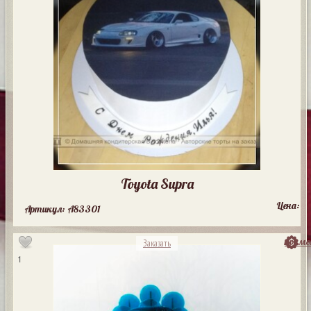
Toyota Supra
Цена:
Артикул: A83301
посмо
Заказать
1