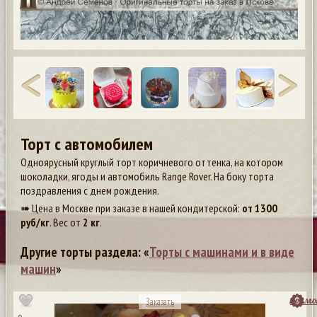
Торт с автомобилем
Одноярусный круглый торт коричневого оттенка, на котором
шоколадки, ягоды и автомобиль Range Rover. На боку торта
поздравления с днем рождения.
➠ Цена в Москве при заказе в нашей кондитерской:
от
1300
руб/кг
. Вес от
2 кг
.
Другие торты раздела: «
Торты с машинами и в виде
машин
»
посмо
Заказать