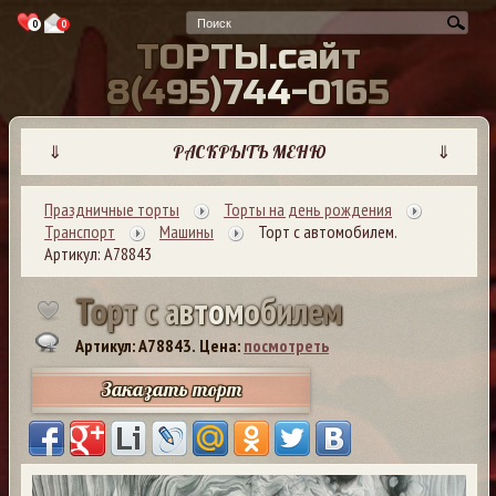
0
0
Т
О
Р
Т
Ы
.
с
а
й
т
8
(
4
9
5
)
7
4
4
-
0
1
6
5
⇓
РАСКРЫТЬ МЕНЮ
⇓
Праздничные торты
Торты на день рождения
Транспорт
Машины
Торт с автомобилем.
Артикул: А78843
Т
о
р
т
с
а
в
т
о
м
о
б
и
л
е
м
Артикул: A78843.
Цена:
посмотреть
Заказать торт