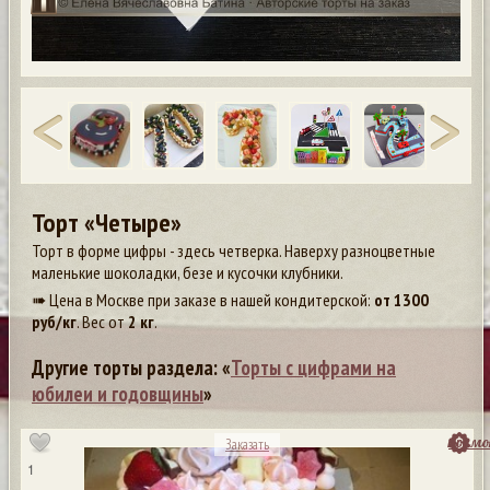
Торт «Четыре»
Торт в форме цифры - здесь четверка. Наверху разноцветные
маленькие шоколадки, безе и кусочки клубники.
➠ Цена в Москве при заказе в нашей кондитерской:
от
1300
руб/кг
. Вес от
2 кг
.
Другие торты раздела: «
Торты с цифрами на
юбилеи и годовщины
»
посмо
Заказать
1