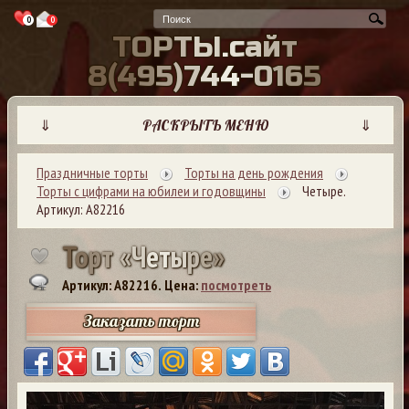
0
0
Т
О
Р
Т
Ы
.
с
а
й
т
8
(
4
9
5
)
7
4
4
-
0
1
6
5
⇓
РАСКРЫТЬ МЕНЮ
⇓
Праздничные торты
Торты на день рождения
Торты с цифрами на юбилеи и годовщины
Четыре.
Артикул: А82216
Т
о
р
т
«
Ч
е
т
ы
р
е
»
Артикул: A82216.
Цена:
посмотреть
Заказать торт