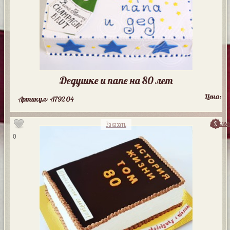
Дедушке и папе на 80 лет
Цена:
Артикул: A79204
посмо
Заказать
0