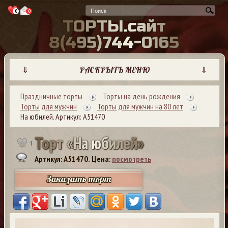
0
0
Т
О
Р
Т
Ы
.
с
а
й
т
8
(
4
9
5
)
7
4
4
-
0
1
6
5
⇓
РАСКРЫТЬ МЕНЮ
⇓
Праздничные торты
Торты на день рождения
Торты для мужчин
Торты для мужчин на 80 лет
На юбилей. Артикул: А51470
Т
о
р
т
«
Н
а
ю
б
и
л
е
й
»
1
Артикул: A51470.
Цена:
посмотреть
Заказать торт