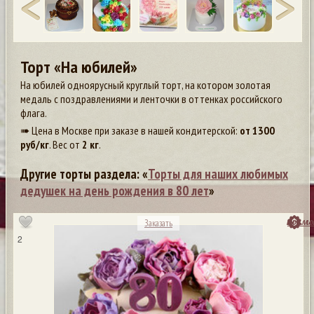
Торт «На юбилей»
На юбилей одноярусный круглый торт, на котором золотая
медаль с поздравлениями и ленточки в оттенках российского
флага.
➠ Цена в Москве при заказе в нашей кондитерской:
от
1300
руб/кг
. Вес от
2 кг
.
Другие торты раздела: «
Торты для наших любимых
дедушек на день рождения в 80 лет
»
посмо
Заказать
2