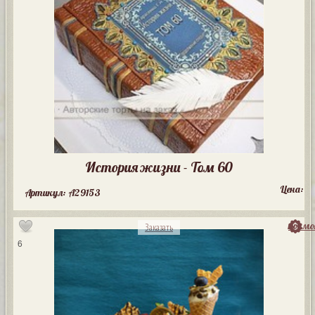
История жизни - Том 60
Цена:
Артикул: A29153
посмо
Заказать
6