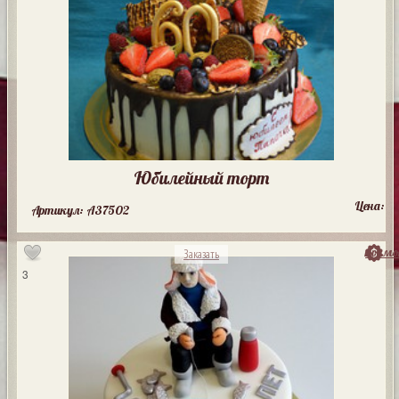
Юбилейный торт
Цена:
Артикул: A37502
посмо
Заказать
3