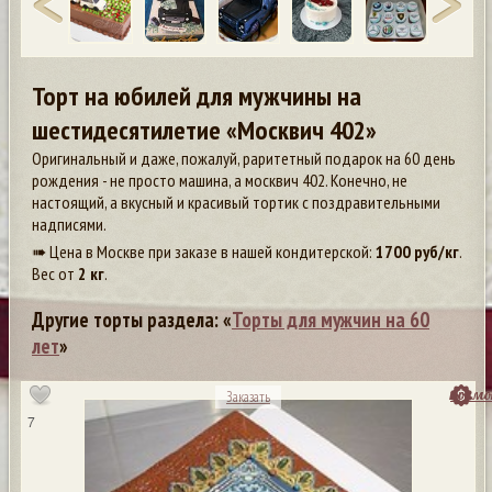
Торт на юбилей для мужчины на
шестидесятилетие «Москвич 402»
Оригинальный и даже, пожалуй, раритетный подарок на 60 день
рождения - не просто машина, а москвич 402. Конечно, не
настоящий, а вкусный и красивый тортик с поздравительными
надписями.
➠ Цена в Москве при заказе в нашей кондитерской:
1700
руб/кг
.
Вес от
2 кг
.
Другие торты раздела: «
Торты для мужчин на 60
лет
»
посмо
Заказать
7