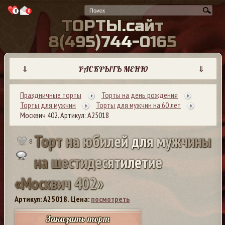
0
0
Т
О
Р
Т
Ы
.
с
а
й
т
8
(
4
9
5
)
7
4
4
-
0
1
6
5
⇓
РАСКРЫТЬ МЕНЮ
⇓
Праздничные торты
Торты на день рождения
Торты для мужчин
Торты для мужчин на 60 лет
Москвич 402. Артикул: А25018
Т
о
р
т
н
а
ю
б
и
л
е
й
д
л
я
м
у
ж
ч
и
н
ы
8
н
а
ш
е
с
т
и
д
е
с
я
т
и
л
е
т
и
е
«
М
о
с
к
в
и
ч
4
0
2
»
Артикул: A25018.
Цена:
посмотреть
Заказать торт