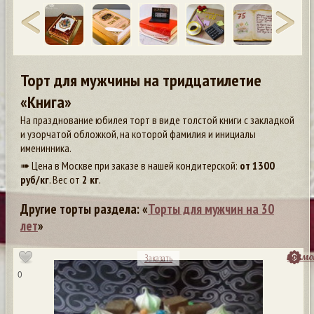
Торт для мужчины на тридцатилетие
«Книга»
На празднование юбилея торт в виде толстой книги с закладкой
и узорчатой обложкой, на которой фамилия и инициалы
именинника.
➠ Цена в Москве при заказе в нашей кондитерской:
от
1300
руб/кг
. Вес от
2 кг
.
Другие торты раздела: «
Торты для мужчин на 30
лет
»
посмо
Заказать
0