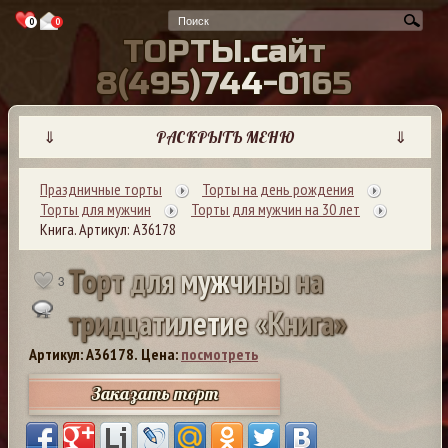
0
0
Т
О
Р
Т
Ы
.
с
а
й
т
8
(
4
9
5
)
7
4
4
-
0
1
6
5
⇓
РАСКРЫТЬ МЕНЮ
⇓
Праздничные торты
Торты на день рождения
Торты для мужчин
Торты для мужчин на 30 лет
Книга. Артикул: А36178
Т
о
р
т
д
л
я
м
у
ж
ч
и
н
ы
н
а
3
т
р
и
д
ц
а
т
и
л
е
т
и
е
«
К
н
и
г
а
»
Артикул: A36178.
Цена:
посмотреть
Заказать торт