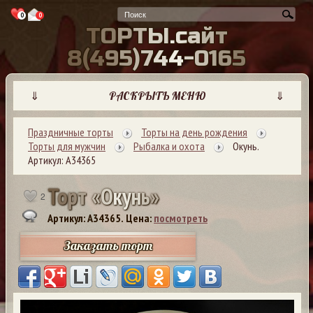
0
0
Т
О
Р
Т
Ы
.
с
а
й
т
8
(
4
9
5
)
7
4
4
-
0
1
6
5
⇓
РАСКРЫТЬ МЕНЮ
⇓
Праздничные торты
Торты на день рождения
Торты для мужчин
Рыбалка и охота
Окунь.
Артикул: А34365
Т
о
р
т
«
О
к
у
н
ь
»
2
Артикул: A34365.
Цена:
посмотреть
Заказать торт