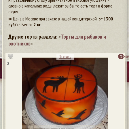
К праздничному столу оригинальное и вкусное угощение -
словно в капельках воды лежит рыба, то есть торт в форме
окуня.
➠ Цена в Москве при заказе в нашей кондитерской:
от
1300
руб/кг
. Вес от
2 кг
.
Другие торты раздела: «
Торты для рыбаков и
охотников
»
посмо
Заказать
2