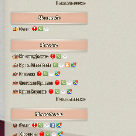
Показать всех »
Молоково
Ольга
1
Москва
Кп «алтуфьево»
4579
Ирина Biscotteria
378
Наталия
307
Светлана Иринина
222
Ирина Внуково
297
Показать всех »
Московский
Ольга
74
Элеонора
28