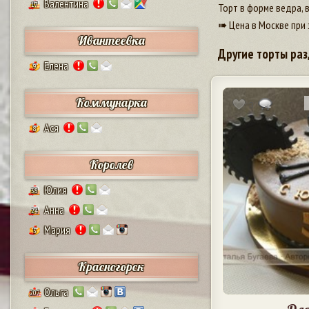
Валентина
17
Торт в форме ведра, в
➠ Цена в Москве при 
Ивантеевка
Другие торты раз
Елена
9
Коммунарка
3
Ася
8
Королев
Юлия
38
Анна
24
Мария
5
Красногорск
Ольга
207