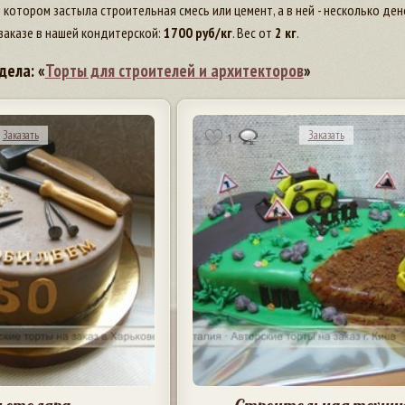
 котором застыла строительная смесь или цемент, а в ней - несколько ден
заказе в нашей кондитерской:
1700
руб/кг
. Вес от
2 кг
.
дела: «
Торты для строителей и архитекторов
»
Заказать
Заказать
1