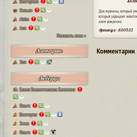
Для
Екатерина
43
Сильва
64
Для мужчины, который умее
который украшают молоток,
Aisha
29
днем рождения.
Аня
19
Артикул: A30532
Показать всех »
Комментарии
Лыткарино
Эля
23
Люберцы
Елена Валентиновна Елисеева
101
Ольга
47
Виктория
8
Эмма
7
Ольга
9