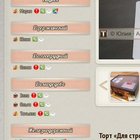
Мария
5
Дзержинский
Юлия
10
Долгопрудный
Олеся
2
Домодедово
Элла
63
Ольга
55
Татьяна
7
Железнодорожный
Торт «Для стр