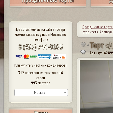
Праздничные торт
Представленные на сайте товары
строителя. Артикул:
можно заказать у нас в Москве по
телефону
Т
о
р
т
«
8 (495) 744-0165
3
Артикул: A289
Или купить у частных кондитеров!
312
населенных пунктов и
16
стран
993
мастера
Москва
Видное