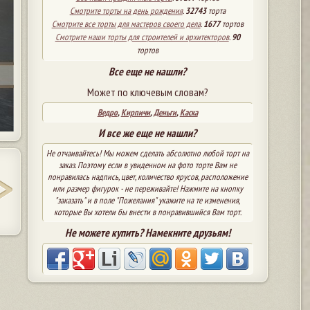
Смотрите торты на день рождения
.
32743
торта
Смотрите все торты для мастеров своего дела
.
1677
тортов
Смотрите наши торты для строителей и архитекторов
.
90
тортов
Все еще не нашли?
Может по ключевым словам?
Ведро
,
Кирпичи
,
Деньги
,
Каска
И все же еще не нашли?
Не отчаивайтесь! Мы можем сделать абсолютно любой торт на
заказ. Поэтому если в увиденном на фото торте Вам не
понравилась надпись, цвет, количество ярусов, расположение
или размер фигурок - не переживайте! Нажмите на кнопку
"заказать" и в поле "Пожелания" укажите на те изменения,
которые Вы хотели бы внести в понравившийся Вам торт.
Не можете купить? Намекните друзьям!