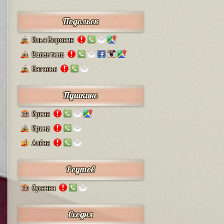
Подольск
Илья Воронин
37
Валентина
14
Наталья
13
Пушкино
Ирина
125
Ирина
12
Алёна
4
Реутов
Сусанна
110
Сходня