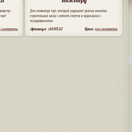
ка
Инженеру
каватор -
Для инженера торт, который украшают разные линейки,
тике!
строительная каска с именем, чертеж и карандаши с
поздравлениями.
осмотреть
Артикул: A39532
Цена:
посмотреть