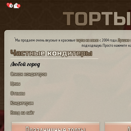
0
0
Т
О
Р
Т
*
Мы продаем очень вкусные и красивые
торты на заказ
с 2004 года.
Лучшие 
подходящую. Просто нажмите на
Ч
а
с
т
н
ы
е
к
о
н
д
и
т
е
р
ы
Любой город
Список кондитеров
Цены
Отзывы
Кондитерам
Вход на сайт