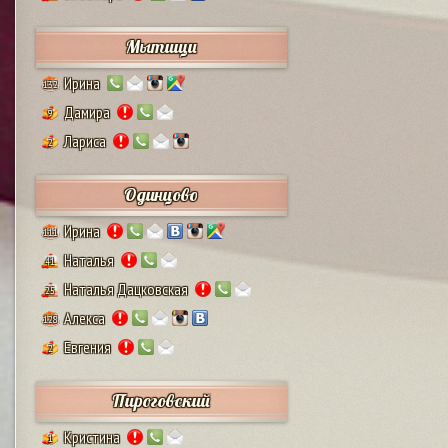
Мытищи
Ирина
132
Дамира
9
Лариса
2
Одинцово
Ирина
111
Наталья
41
Наталья Дацковская
25
Алекса
128
Евгения
2
Пироговский
Кристина
1