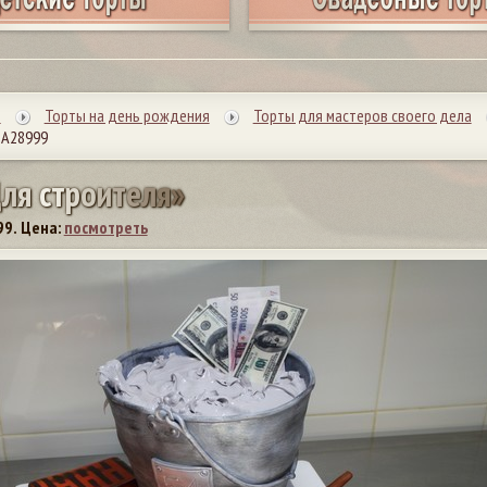
ы
Торты на день рождения
Торты для мастеров своего дела
 А28999
Д
л
я
с
т
р
о
и
т
е
л
я
»
99.
Цена:
посмотреть