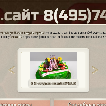
Ы
.
с
а
й
т
8
(
4
9
5
)
7
кондитеры Москвы и других городов
могут сделать для Вас шедевр любой формы, поэ
 кнопку "
заказать
" и приложите фото или эскиз, либо опишите словами внешний вид де
© КП «Алтуфьево». Москва 84957440165