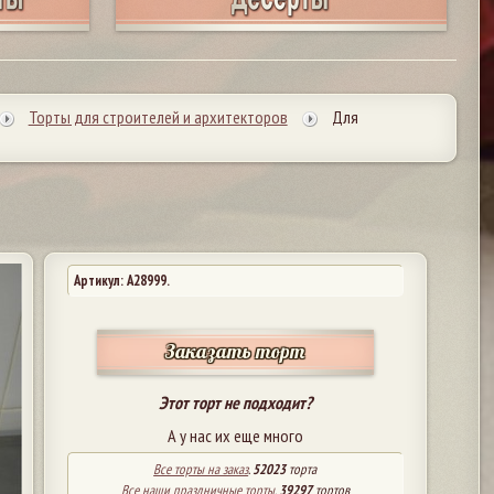
Торты для строителей и архитекторов
Для
Артикул: A28999.
Заказать торт
Этот торт не подходит?
А у нас их еще много
Все торты на заказ
.
52023
торта
Все наши праздничные торты
.
39297
тортов