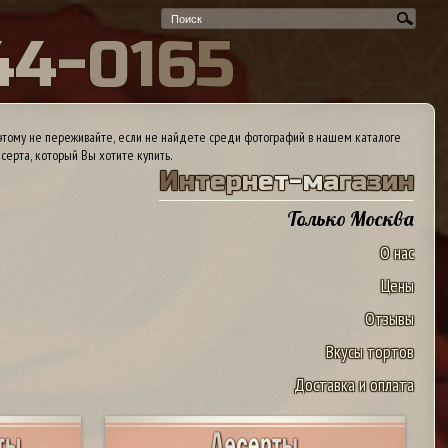
4
4
-
0
1
6
5
тому не переживайте, если не найдете среди фотографий в нашем каталоге
серта, который Вы хотите купить.
И
н
т
е
р
н
е
т
-
м
а
г
а
з
и
н
Только Москва
О нас
Цены
Отзывы
Вкусы тортов
Доставка и оплата