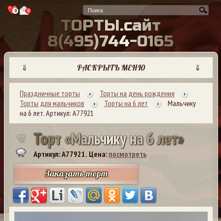
0
0
Т
О
Р
Т
Ы
.
с
а
й
т
8
(
4
9
5
)
7
4
4
-
0
1
6
5
⇓
РАСКРЫТЬ МЕНЮ
⇓
Праздничные торты
Торты на день рождения
Торты для мальчиков
Торты на 6 лет
Мальчику
на 6 лет. Артикул: А77921
Т
о
р
т
«
М
а
л
ь
ч
и
к
у
н
а
6
л
е
т
»
Артикул: A77921.
Цена:
посмотреть
Заказать торт