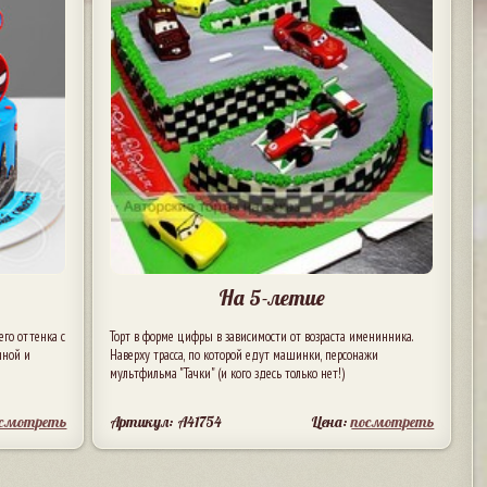
На 5-летие
го оттенка с
Торт в форме цифры в зависимости от возраста именинника.
иной и
Наверху трасса, по которой едут машинки, персонажи
мультфильма "Тачки" (и кого здесь только нет!)
осмотреть
Артикул: A41754
Цена:
посмотреть