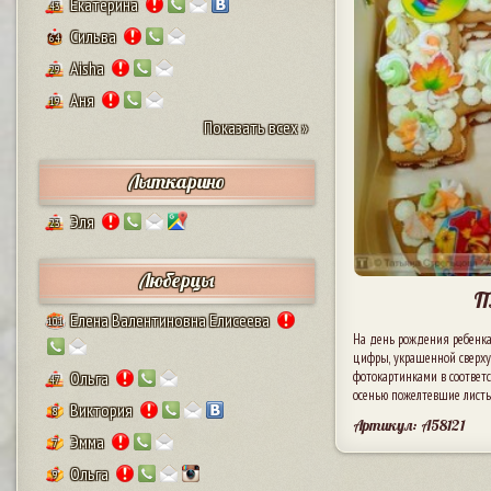
Екатерина
43
Сильва
64
Aisha
29
Аня
19
Показать всех »
Лыткарино
Эля
23
Люберцы
П
Елена Валентиновна Елисеева
101
На день рождения ребенка
цифры, украшенной сверху 
Ольга
фотокартинками в соответс
47
осенью пожелтевшие листья
Виктория
8
Артикул: A58121
Эмма
7
Ольга
9