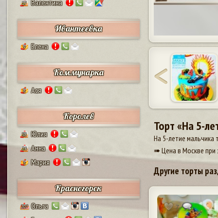
Валентина
17
Ивантеевка
Елена
9
Коммунарка
Ася
8
Королев
Торт «На 5-ле
Юлия
38
На 5-летие мальчика 
Анна
24
➠ Цена в Москве при 
Мария
5
Другие торты раз
Красногорск
Ольга
7
207