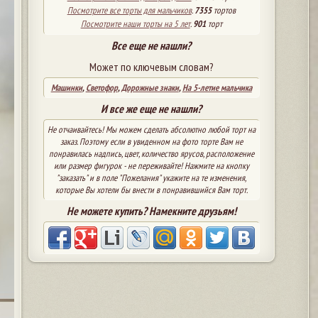
Посмотрите все торты для мальчиков
.
7355
тортов
Посмотрите наши торты на 5 лет
.
901
торт
Все еще не нашли?
Может по ключевым словам?
Машинки
,
Светофор
,
Дорожные знаки
,
На 5-летие мальчика
И все же еще не нашли?
Не отчаивайтесь! Мы можем сделать абсолютно любой торт на
заказ. Поэтому если в увиденном на фото торте Вам не
понравилась надпись, цвет, количество ярусов, расположение
или размер фигурок - не переживайте! Нажмите на кнопку
"заказать" и в поле "Пожелания" укажите на те изменения,
которые Вы хотели бы внести в понравившийся Вам торт.
Не можете купить? Намекните друзьям!