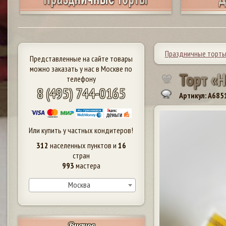
Праздничные торт
Представленные на сайте товары
можно заказать у нас в Москве по
Т
о
р
т
«
Н
телефону
8 (495) 744-0165
Артикул: A685
Или купить у частных кондитеров!
312
населенных пунктов и
16
стран
993
мастера
Москва
Видное