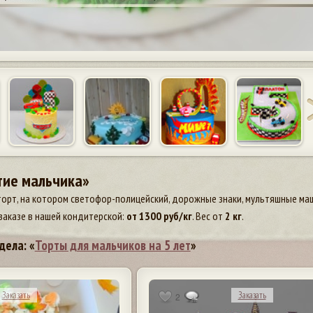
тие мальчика»
торт, на котором светофор-полицейский, дорожные знаки, мультяшные маш
заказе в нашей кондитерской:
от
1300
руб/кг
. Вес от
2 кг
.
дела: «
Торты для мальчиков на 5 лет
»
Заказать
Заказать
2