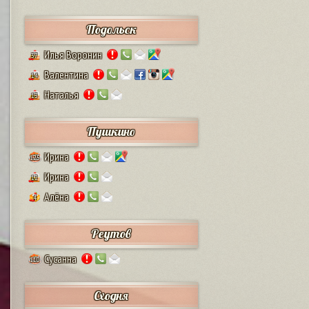
Подольск
Илья Воронин
37
Валентина
14
Наталья
13
Пушкино
Ирина
125
Ирина
12
Алёна
4
Реутов
Сусанна
110
Сходня