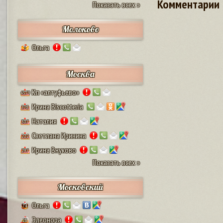
Комментарии
Показать всех »
Молоково
Ольга
1
Москва
Кп «алтуфьево»
4579
Ирина Biscotteria
378
Наталия
307
Светлана Иринина
222
Ирина Внуково
297
Показать всех »
Московский
Ольга
74
Элеонора
28