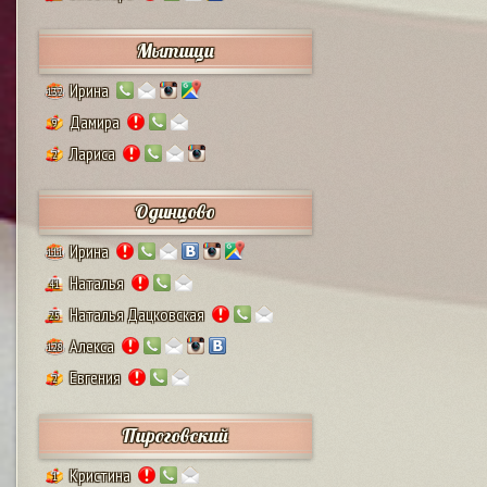
Мытищи
Ирина
132
Дамира
9
Лариса
2
Одинцово
Ирина
111
Наталья
41
Наталья Дацковская
25
Алекса
128
Евгения
2
Пироговский
Кристина
1