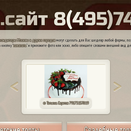
Ы
.
с
а
й
т
8
(
4
9
5
)
7
кондитеры Москвы и других городов
могут сделать для Вас шедевр любой формы, поэ
 кнопку "
заказать
" и приложите фото или эскиз, либо опишите словами внешний вид де
© Марина. Орск 89020352723