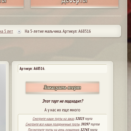
на 5 лет
На 5-летие мальчика. Артикул: А68516
Артикул: A68516.
Заказать торт
Этот торт не подходит?
А у нас их еще много
Смотрите наши торты на заказ
.
52023
торта
Смотрите все наши праздничные торты
.
39297
тортов
Посмотрите торты на день рождения
.
32743
торта