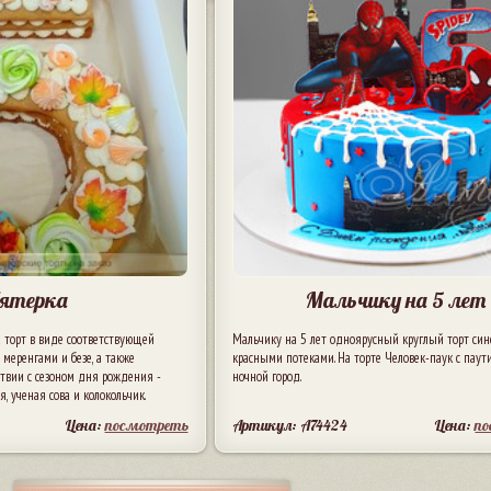
ятерка
Мальчику на 5 лет
 торт в виде соответствующей
Мальчику на 5 лет одноярусный круглый торт сине
меренгами и безе, а также
красными потеками. На торте Человек-паук с паут
твии с сезоном дня рождения -
ночной город.
, ученая сова и колокольчик.
Цена:
посмотреть
Артикул: A74424
Цена:
п