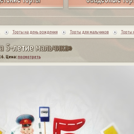
ы
Торты на день рождения
Торты для мальчиков
Торты 
а
5
-
л
е
т
и
е
м
а
л
ь
ч
и
к
а
»
16.
Цена:
посмотреть