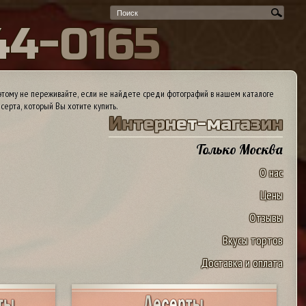
4
4
-
0
1
6
5
тому не переживайте, если не найдете среди фотографий в нашем каталоге
серта, который Вы хотите купить.
И
н
т
е
р
н
е
т
-
м
а
г
а
з
и
н
Только Москва
О нас
Цены
Отзывы
Вкусы тортов
Доставка и оплата