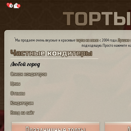
0
0
Т
О
Р
Т
*
Мы продаем очень вкусные и красивые
торты на заказ
с 2004 года.
Лучшие 
подходящую. Просто нажмите на
Ч
а
с
т
н
ы
е
к
о
н
д
и
т
е
р
ы
Любой город
Список кондитеров
Цены
Отзывы
Кондитерам
Вход на сайт