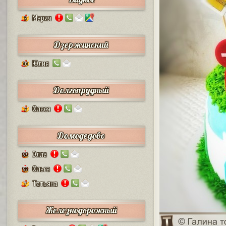
Мария
5
Дзержинский
Юлия
10
Долгопрудный
Олеся
2
Домодедово
Элла
63
Ольга
55
Татьяна
7
Железнодорожный