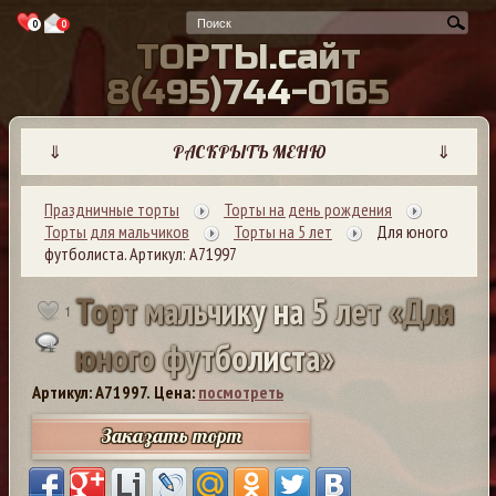
0
0
Т
О
Р
Т
Ы
.
с
а
й
т
8
(
4
9
5
)
7
4
4
-
0
1
6
5
⇓
РАСКРЫТЬ МЕНЮ
⇓
Праздничные торты
Торты на день рождения
Торты для мальчиков
Торты на 5 лет
Для юного
футболиста. Артикул: А71997
Т
о
р
т
м
а
л
ь
ч
и
к
у
н
а
5
л
е
т
«
Д
л
я
1
ю
н
о
г
о
ф
у
т
б
о
л
и
с
т
а
»
Артикул: A71997.
Цена:
посмотреть
Заказать торт