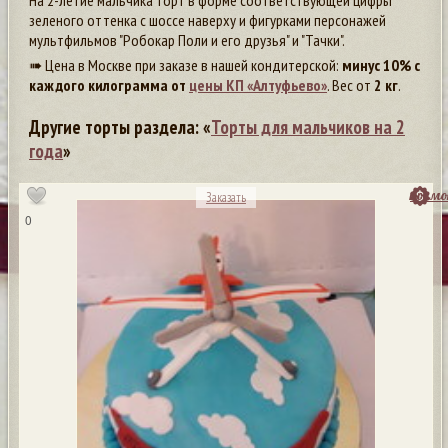
На 2-летие мальчика торт в форме соответствующей цифры
зеленого оттенка с шоссе наверху и фигурками персонажей
мультфильмов "Робокар Поли и его друзья" и "Тачки".
➠ Цена в Москве при заказе в нашей кондитерской:
минус 10% с
каждого килограмма от
цены КП «Алтуфьево»
. Вес от
2 кг
.
Другие торты раздела: «
Торты для мальчиков на 2
года
»
посмо
Заказать
0