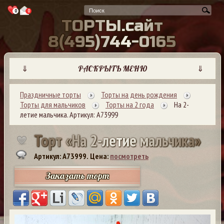
0
0
Т
О
Р
Т
Ы
.
с
а
й
т
8
(
4
9
5
)
7
4
4
-
0
1
6
5
⇓
РАСКРЫТЬ МЕНЮ
⇓
Праздничные торты
Торты на день рождения
Торты для мальчиков
Торты на 2 года
На 2-
летие мальчика. Артикул: А73999
Т
о
р
т
«
Н
а
2
-
л
е
т
и
е
м
а
л
ь
ч
и
к
а
»
Артикул: A73999.
Цена:
посмотреть
Заказать торт