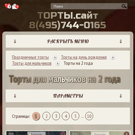
0
0
Т
О
Р
Т
Ы
.
с
а
й
т
8
(
4
9
5
)
7
4
4
-
0
1
6
5
⇓
РАСКРЫТЬ МЕНЮ
⇓
Праздничные торты
Торты на день рождения
Торты для мальчиков
Торты на 2 года
Т
о
р
т
ы
д
л
я
м
а
л
ь
ч
и
к
о
в
н
а
2
г
о
д
а
⇓
ПАРАМЕТРЫ
⇓
Страницы:
1
2
3
4
5
...
10
12
16
Заказать
Заказать