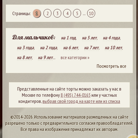
Страницы:
1
2
3
4
5
...
10
Для мальчиков:
на 1 год
,
на 5 лет
,
на 4 года
,
на 3 года
,
на 2 года
,
на 6 лет
,
на 7 лет
,
на 10 лет
,
на 8 лет
,
на 9 лет
...
все категории »
Посмотреть все
Представленные на сайте торты можно заказать у нас в
Москве по телефону
8 (495) 744-0165
или у частных
кондитеров,
выбрав свой город на карте или из списка
©2014-2026. Использование материалов размещенных на сайте
разрешено только с предварительного согласия правообладателей.
Все права на изображения принадлежат их авторам.