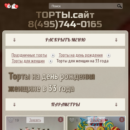
0
0
Т
О
Р
Т
Ы
.
с
а
й
т
8
(
4
9
5
)
7
4
4
-
0
1
6
5
⇓
РАСКРЫТЬ МЕНЮ
⇓
Праздничные торты
Торты на день рождения
Торты для женщин
Торты для женщин на 33 года
Т
о
р
т
ы
н
а
д
е
н
ь
р
о
ж
д
е
н
и
я
ж
е
н
щ
и
н
е
в
3
3
г
о
д
а
⇓
ПАРАМЕТРЫ
⇓
19
6
Заказать
Заказать