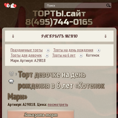
0
0
Т
О
Р
Т
Ы
.
с
а
й
т
8
(
4
9
5
)
7
4
4
-
0
1
6
5
⇓
РАСКРЫТЬ МЕНЮ
⇓
Праздничные торты
Торты на день рождения
Торты для девочек
Торты на 6 лет
Котенок
Мари. Артикул: А29818
Т
о
р
т
д
е
в
о
ч
к
е
н
а
д
е
н
ь
3
р
о
ж
д
е
н
и
я
в
6
л
е
т
«
К
о
т
е
н
о
к
М
а
р
и
»
Артикул: A29818.
Цена:
посмотреть
Заказать торт