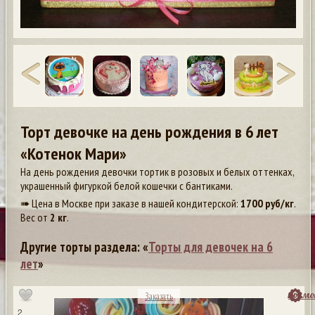
Торт девочке на день рождения в 6 лет
«Котенок Мари»
На день рождения девочки тортик в розовых и белых оттенках,
украшенный фигуркой белой кошечки с бантиками.
➠ Цена в Москве при заказе в нашей кондитерской:
1700
руб/кг
.
Вес от
2 кг
.
Другие торты раздела: «
Торты для девочек на 6
лет
»
посмо
Заказать
2