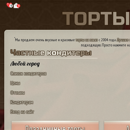
0
0
Т
О
Р
Т
*
Мы продаем очень вкусные и красивые
торты на заказ
с 2004 года.
Лучшие 
подходящую. Просто нажмите на
Ч
а
с
т
н
ы
е
к
о
н
д
и
т
е
р
ы
Любой город
Список кондитеров
Цены
Отзывы
Кондитерам
Вход на сайт