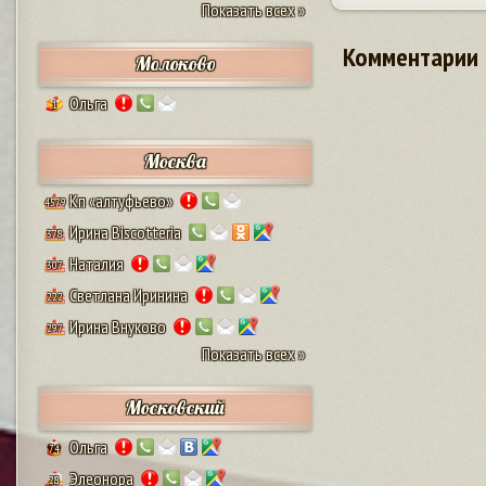
Показать всех »
Комментарии
Молоково
Ольга
1
Москва
Кп «алтуфьево»
4579
Ирина Biscotteria
378
Наталия
307
Светлана Иринина
222
Ирина Внуково
297
Показать всех »
Московский
Ольга
74
Элеонора
28