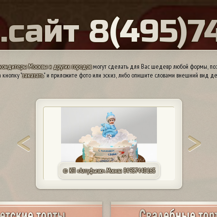
Ы
.
с
а
й
т
8
(
4
9
5
)
7
кондитеры Москвы и других городов
могут сделать для Вас шедевр любой формы, поэ
 кнопку "
заказать
" и приложите фото или эскиз, либо опишите словами внешний вид де
© КП «Алтуфьево». Москва 84957440165