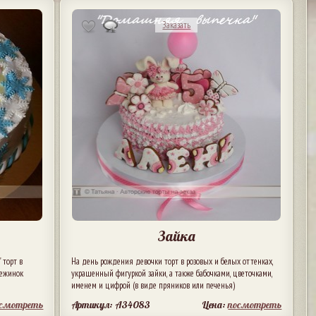
Заказать
Зайка
 торт в
На день рождения девочки торт в розовых и белых оттенках,
нежинок
украшенный фигуркой зайки, а также бабочками, цветочками,
именем и цифрой (в виде пряников или печенья)
осмотреть
Артикул: A34083
Цена:
посмотреть