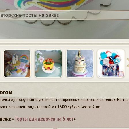
рогом
очки одноярусный круглый торт в сиреневых и розовых оттенках. На тор
заказе в нашей кондитерской:
от
1300
руб/кг
. Вес от
2 кг
.
дела: «
Торты для девочек на 5 лет
»