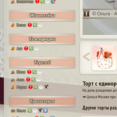
Валентина
17
Ивантеевка
Елена
9
Коммунарка
Ася
8
Королев
Юлия
38
Анна
24
Торт с едино
Мария
5
На день рождения дев
➠ Цена в Москве при 
Красногорск
Другие торты раз
Ольга
207