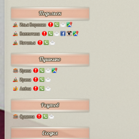
Подольск
Илья Воронин
37
Валентина
14
Наталья
13
Пушкино
Ирина
125
Ирина
12
Алёна
4
Реутов
Сусанна
110
Сходня