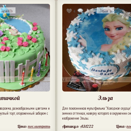
Заказать
Заказать
4
птичкой
Эльза
 водоема, разнообразными цветами и
Для поклонников мультфильма "Холодное сердце"
углый торт, огороженный забором с
зимних оттенках, наверху которого в окружении с
изображение Эльзы.
Цена:
посмотреть
Артикул: A31222
Цена:
п