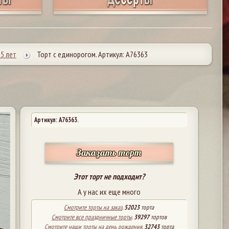
5 лет
Торт с единорогом. Артикул: А76363
Артикул: A76363.
Заказать торт
Этот торт не подходит?
А у нас их еще много
Смотрите торты на заказ
.
52023
торта
Смотрите все праздничные торты
.
39297
тортов
Смотрите наши торты на день рождения
.
32743
торта