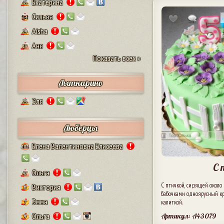
Екатерина
43
Сильва
64
2
Aisha
29
Аня
19
Показать всех »
Лыткарино
Эля
23
Люберцы
Елена Валентиновна Елисеева
101
С 
Ольга
47
С птичкой, сидящей около
Виктория
8
бабочками одноярусный кр
Эмма
калиткой.
7
Ольга
Артикул: A43079
9