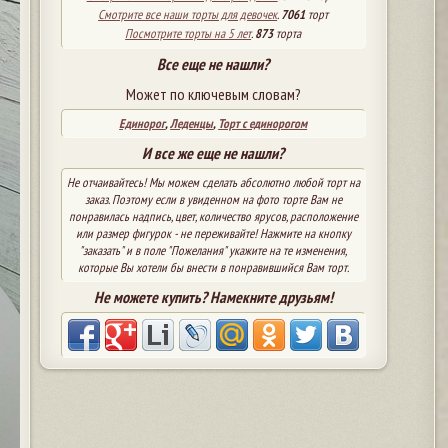
Смотрите все наши торты для девочек
.
7061
торт
Посмотрите торты на 5 лет
.
873
торта
Все еще не нашли?
Может по ключевым словам?
Единорог
,
Леденцы
,
Торт с единорогом
И все же еще не нашли?
Не отчаивайтесь! Мы можем сделать абсолютно любой торт на
заказ. Поэтому если в увиденном на фото торте Вам не
понравилась надпись, цвет, количество ярусов, расположение
или размер фигурок - не переживайте! Нажмите на кнопку
"заказать" и в поле "Пожелания" укажите на те изменения,
которые Вы хотели бы внести в понравившийся Вам торт.
Не можете купить? Намекните друзьям!