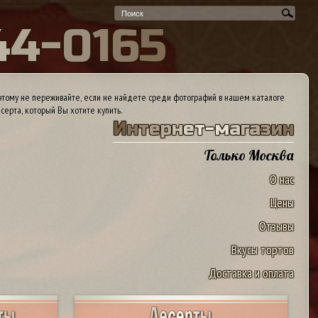
4
4
-
0
1
6
5
тому не переживайте, если не найдете среди фотографий в нашем каталоге
серта, который Вы хотите купить.
И
н
т
е
р
н
е
т
-
м
а
г
а
з
и
н
Только Москва
О нас
Цены
Отзывы
Вкусы тортов
Доставка и оплата