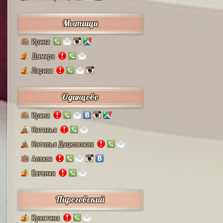
Мытищи
Ирина
132
Дамира
9
Лариса
2
Одинцово
Ирина
111
Наталья
41
Наталья Дацковская
25
Алекса
128
Евгения
2
Пироговский
Кристина
1