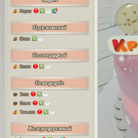
Мария
5
Дзержинский
Юлия
10
Долгопрудный
Олеся
2
Домодедово
Элла
63
Ольга
55
Татьяна
7
Железнодорожный