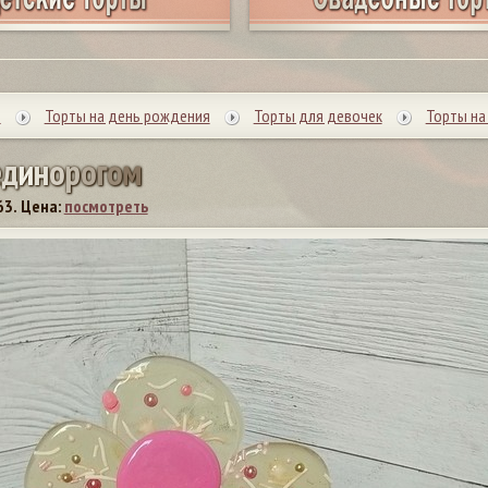
ы
Торты на день рождения
Торты для девочек
Торты на 
е
д
и
н
о
р
о
г
о
м
63.
Цена:
посмотреть