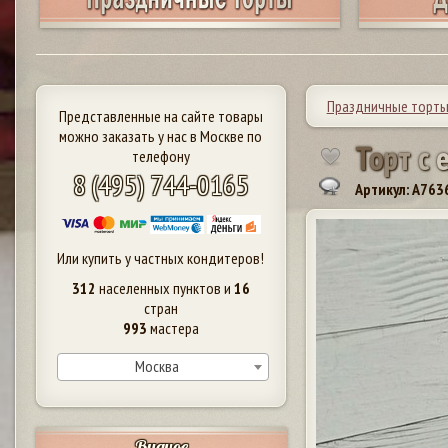
Праздничные торт
Представленные на сайте товары
можно заказать у нас в Москве по
Т
о
р
т
с
телефону
8 (495) 744-0165
Артикул: A763
Или купить у частных кондитеров!
312
населенных пунктов и
16
стран
993
мастера
Москва
Видное