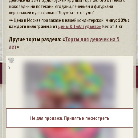
Девочке на 5 лет одноярусный круглый торт белого оттенка с
шоколадными потеками, ягодами, печеньем и фигурками
персонажей мультфильма "Дружба - это чудо".
➠ Цена в Москве при заказе в нашей кондитерской:
минус 10% с
каждого килограмма от
цены КП «Алтуфьево»
. Вес от
2 кг
.
Другие торты раздела: «
Торты для девочек на 5
лет
»
0
Не для продажи. Принять и посмотреть