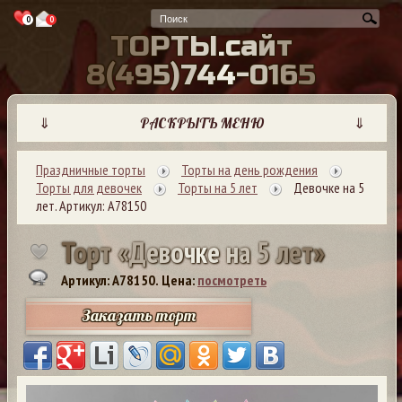
0
0
Т
О
Р
Т
Ы
.
с
а
й
т
8
(
4
9
5
)
7
4
4
-
0
1
6
5
⇓
РАСКРЫТЬ МЕНЮ
⇓
Праздничные торты
Торты на день рождения
Торты для девочек
Торты на 5 лет
Девочке на 5
лет. Артикул: А78150
Т
о
р
т
«
Д
е
в
о
ч
к
е
н
а
5
л
е
т
»
Артикул: A78150.
Цена:
посмотреть
Заказать торт