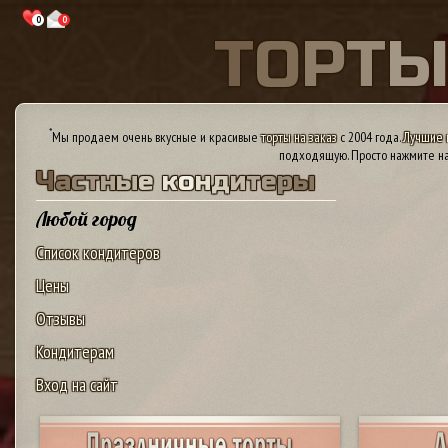
0
0
Т
О
Р
Т
*
Мы продаем очень вкусные и красивые
торты на заказ
с 2004 года.
Лучшие 
подходящую. Просто нажмите на
Ч
а
с
т
н
ы
е
к
о
н
д
и
т
е
р
ы
Любой город
Список кондитеров
Цены
Отзывы
Кондитерам
Вход на сайт