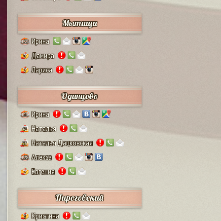
Мытищи
Ирина
132
Дамира
9
Лариса
2
Одинцово
Ирина
111
Наталья
41
Наталья Дацковская
25
Алекса
128
Евгения
2
Пироговский
Кристина
1