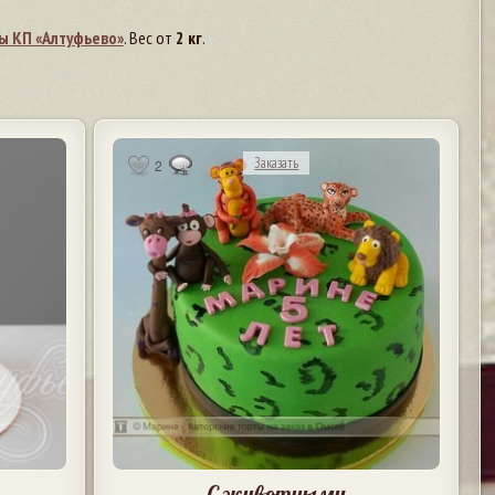
ы КП «Алтуфьево»
. Вес от
2 кг
.
Заказать
2
С животными