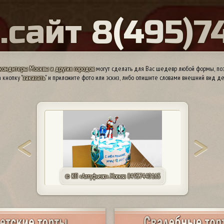
Ы
.
с
а
й
т
8
(
4
9
5
)
7
кондитеры Москвы и других городов
могут сделать для Вас шедевр любой формы, поэ
 кнопку "
заказать
" и приложите фото или эскиз, либо опишите словами внешний вид де
© КП «Алтуфьево». Москва 84957440165