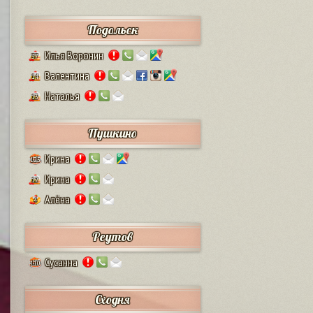
Подольск
Илья Воронин
37
Валентина
14
Наталья
13
Пушкино
Ирина
125
Ирина
12
Алёна
4
Реутов
Сусанна
110
Сходня