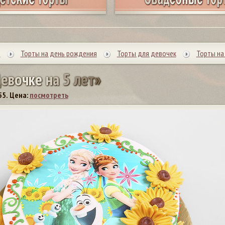
ы
Торты на день рождения
Торты для девочек
Торты на 
Д
е
в
о
ч
к
е
н
а
5
л
е
т
»
55.
Цена:
посмотреть