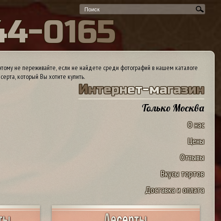
4
4
-
0
1
6
5
тому не переживайте, если не найдете среди фотографий в нашем каталоге
серта, который Вы хотите купить.
И
н
т
е
р
н
е
т
-
м
а
г
а
з
и
н
Только Москва
О нас
Цены
Отзывы
Вкусы тортов
Доставка и оплата