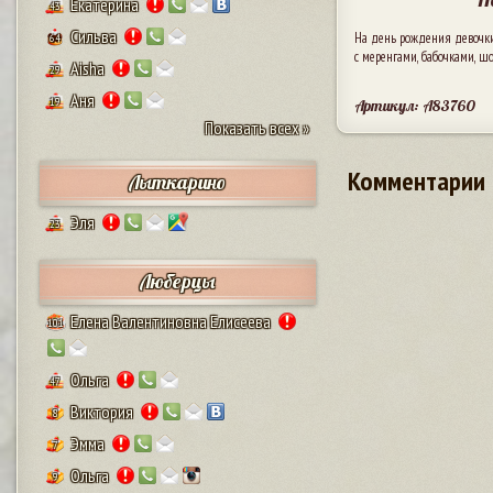
Екатерина
43
Сильва
На день рождения девочк
64
с меренгами, бабочками, 
Aisha
29
Аня
19
Артикул: A83760
Показать всех »
Комментарии
Лыткарино
Эля
23
Люберцы
Елена Валентиновна Елисеева
101
Ольга
47
Виктория
8
Эмма
7
Ольга
9