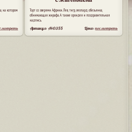
а, на котором
Торт со зверями Африки. Лев, тигр, леопард, обезьянка,
обнимающая жирафа. А также орхидея и поздравительная
надпись.
осмотреть
Артикул: A40355
Цена:
посмотреть