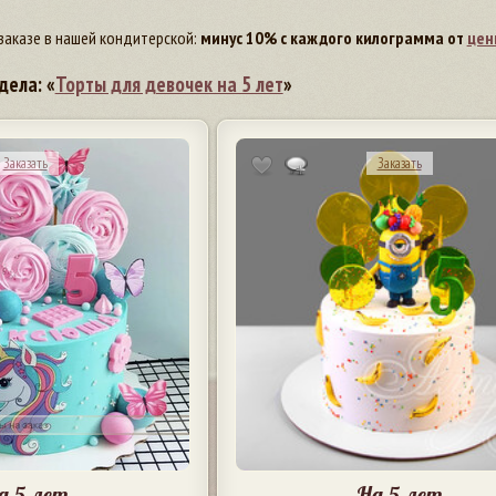
заказе в нашей кондитерской:
минус 10% с каждого килограмма от
цен
дела: «
Торты для девочек на 5 лет
»
Заказать
Заказать
а 5 лет
На 5 лет