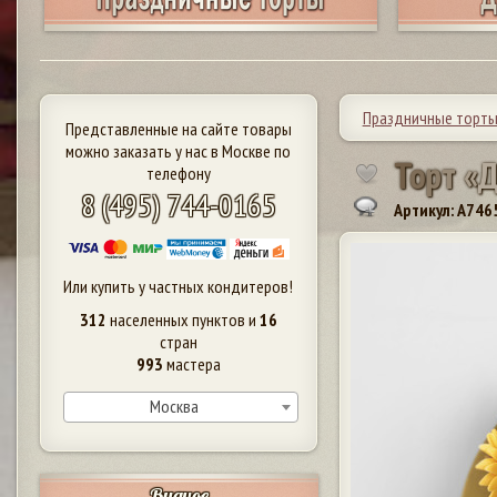
Праздничные торт
Представленные на сайте товары
можно заказать у нас в Москве по
Т
о
р
т
«
телефону
8 (495) 744-0165
Артикул: A746
Или купить у частных кондитеров!
312
населенных пунктов и
16
стран
993
мастера
Москва
Видное