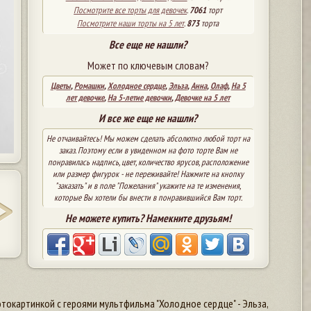
Посмотрите все торты для девочек
.
7061
торт
Посмотрите наши торты на 5 лет
.
873
торта
Все еще не нашли?
Может по ключевым словам?
Цветы
,
Ромашки
,
Холодное сердце
,
Эльза
,
Анна
,
Олаф
,
На 5
лет девочке
,
На 5-летие девочки
,
Девочке на 5 лет
И все же еще не нашли?
Не отчаивайтесь! Мы можем сделать абсолютно любой торт на
заказ. Поэтому если в увиденном на фото торте Вам не
понравилась надпись, цвет, количество ярусов, расположение
или размер фигурок - не переживайте! Нажмите на кнопку
"заказать" и в поле "Пожелания" укажите на те изменения,
которые Вы хотели бы внести в понравившийся Вам торт.
Не можете купить? Намекните друзьям!
токартинкой с героями мультфильма "Холодное сердце" - Эльза,