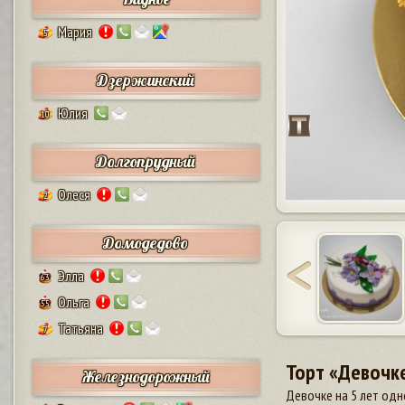
Мария
5
Дзержинский
Юлия
10
Долгопрудный
Олеся
2
Домодедово
Элла
63
Ольга
55
Татьяна
7
Торт «Девочке
Железнодорожный
Девочке на 5 лет одн