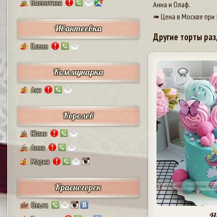
Валентина
Анна и Олаф.
17
➠ Цена в Москве при 
Ивантеевка
Другие торты раз
Елена
9
Коммунарка
Ася
8
Королев
Юлия
38
Анна
24
Мария
5
Красногорск
Ольга
207
Н