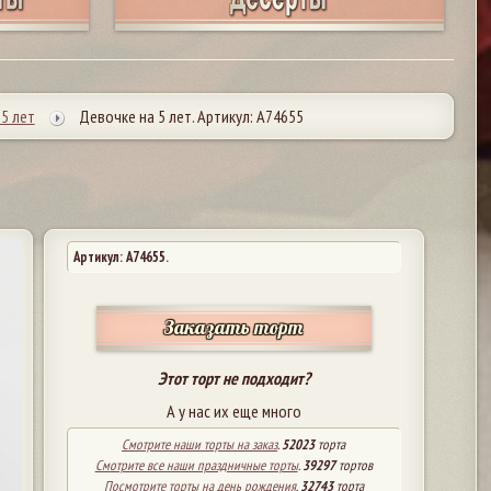
5 лет
Девочке на 5 лет. Артикул: А74655
Артикул: A74655.
Заказать торт
Этот торт не подходит?
А у нас их еще много
Смотрите наши торты на заказ
.
52023
торта
Смотрите все наши праздничные торты
.
39297
тортов
Посмотрите торты на день рождения
.
32743
торта