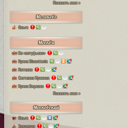
Показать всех »
Молоково
Ольга
1
Москва
Кп «алтуфьево»
4579
Ирина Biscotteria
378
Наталия
307
Светлана Иринина
222
Ирина Внуково
297
Показать всех »
Московский
Ольга
74
Элеонора
28