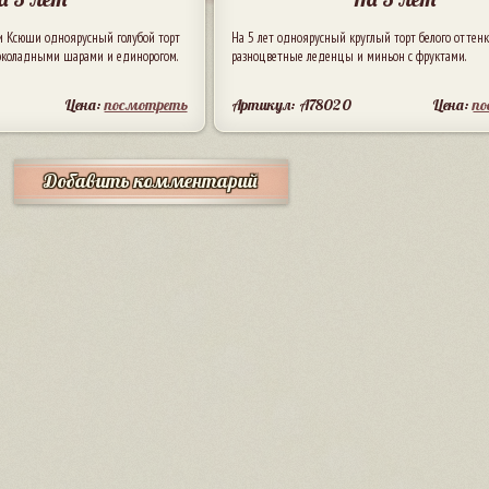
и Ксюши одноярусный голубой торт
На 5 лет одноярусный круглый торт белого оттенк
шоколадными шарами и единорогом.
разноцветные леденцы и миньон с фруктами.
Цена:
посмотреть
Артикул: A78020
Цена:
п
Добавить комментарий