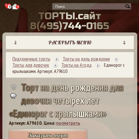
0
0
Т
О
Р
Т
Ы
.
с
а
й
т
8
(
4
9
5
)
7
4
4
-
0
1
6
5
⇓
РАСКРЫТЬ МЕНЮ
⇓
Праздничные торты
Торты на день рождения
Торты для девочек
Торты на 4 года
Единорог с
крылышками. Артикул: А79610
Т
о
р
т
н
а
д
е
н
ь
р
о
ж
д
е
н
и
я
д
л
я
д
е
в
о
ч
к
и
ч
е
т
ы
р
е
х
л
е
т
«
Е
д
и
н
о
р
о
г
с
к
р
ы
л
ы
ш
к
а
м
и
»
Артикул: A79610.
Цена:
посмотреть
Заказать торт