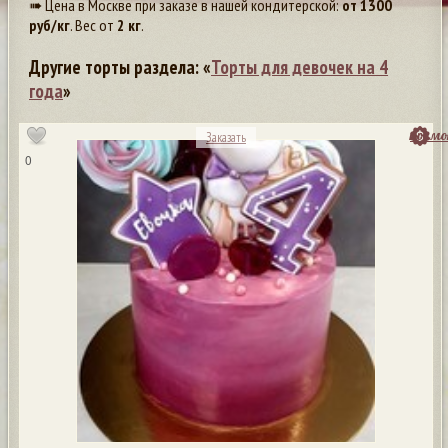
➠ Цена в Москве при заказе в нашей кондитерской:
от
1300
руб/кг
. Вес от
2 кг
.
Другие торты раздела: «
Торты для девочек на 4
года
»
посмо
Заказать
0