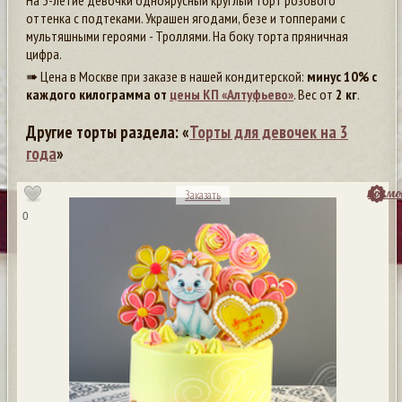
На 3-летие девочки одноярусный круглый торт розового
оттенка с подтеками. Украшен ягодами, безе и топперами с
мультяшными героями - Троллями. На боку торта пряничная
цифра.
➠ Цена в Москве при заказе в нашей кондитерской:
минус 10% с
каждого килограмма от
цены КП «Алтуфьево»
. Вес от
2 кг
.
Другие торты раздела: «
Торты для девочек на 3
года
»
посмо
Заказать
0