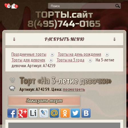
0
0
Т
О
Р
Т
Ы
.
с
а
й
т
8
(
4
9
5
)
7
4
4
-
0
1
6
5
⇓
РАСКРЫТЬ МЕНЮ
⇓
Праздничные торты
Торты на день рождения
Торты для девочек
Торты на 3 года
На 3-летие
девочки. Артикул: А74259
Т
о
р
т
«
Н
а
3
-
л
е
т
и
е
д
е
в
о
ч
к
и
»
Артикул: A74259.
Цена:
посмотреть
Заказать торт