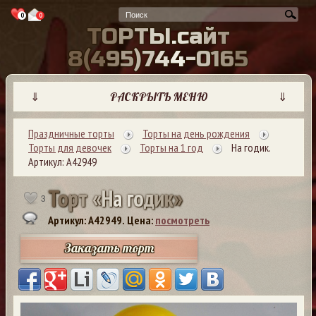
0
0
Т
О
Р
Т
Ы
.
с
а
й
т
8
(
4
9
5
)
7
4
4
-
0
1
6
5
⇓
РАСКРЫТЬ МЕНЮ
⇓
Праздничные торты
Торты на день рождения
Торты для девочек
Торты на 1 год
На годик.
Артикул: А42949
Т
о
р
т
«
Н
а
г
о
д
и
к
»
3
Артикул: A42949.
Цена:
посмотреть
Заказать торт