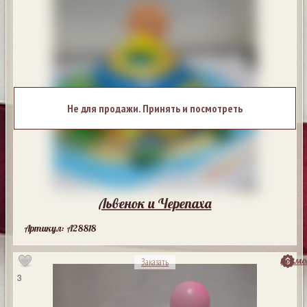
Не для продажи. Принять и посмотреть
Львенок и Черепаха
Артикул: A28818
посмо
Заказать
3