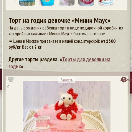
Торт на годик девочке «Минни Маус»
На день рождения ребенка торт в виде подарочной коробки, из
которой выглядывает Минни Маус с бантом на голове.
➠ Цена в Москве при заказе в нашей кондитерской:
от
1300
руб/кг
. Вес от
2 кг
.
Другие торты раздела: «
Торты для девочки на
годик
»
посмо
Заказать
0