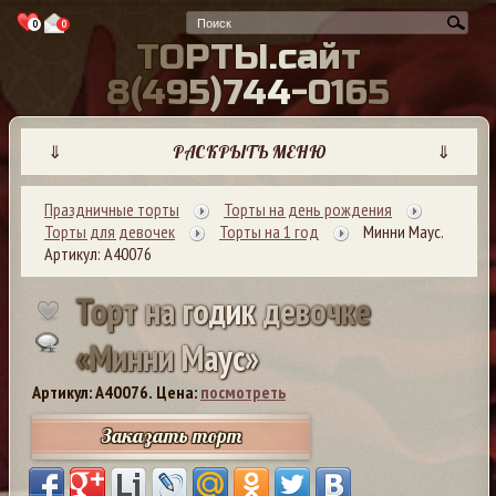
0
0
Т
О
Р
Т
Ы
.
с
а
й
т
8
(
4
9
5
)
7
4
4
-
0
1
6
5
⇓
РАСКРЫТЬ МЕНЮ
⇓
Праздничные торты
Торты на день рождения
Торты для девочек
Торты на 1 год
Минни Маус.
Артикул: А40076
Т
о
р
т
н
а
г
о
д
и
к
д
е
в
о
ч
к
е
«
М
и
н
н
и
М
а
у
с
»
Артикул: A40076.
Цена:
посмотреть
Заказать торт