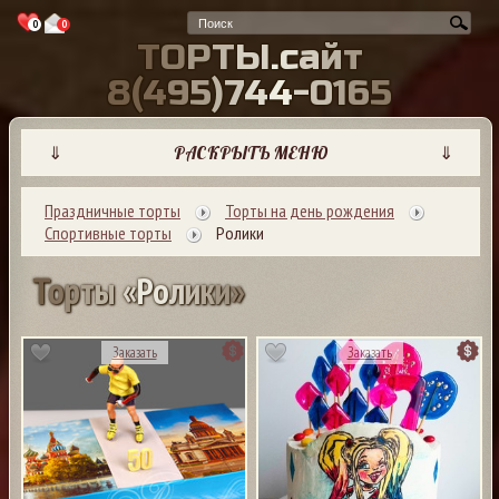
0
0
Т
О
Р
Т
Ы
.
с
а
й
т
8
(
4
9
5
)
7
4
4
-
0
1
6
5
⇓
РАСКРЫТЬ МЕНЮ
⇓
Праздничные торты
Торты на день рождения
Спортивные торты
Ролики
Т
о
р
т
ы
«
Р
о
л
и
к
и
»
Заказать
Заказать