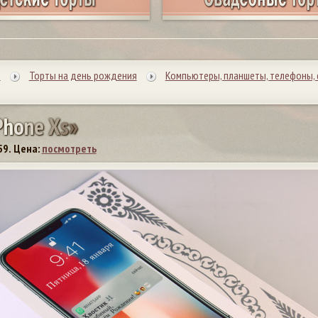
ы
Торты на день рождения
Компьютеры, планшеты, телефоны, 
P
h
o
n
e
X
s
»
59.
Цена:
посмотреть