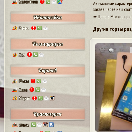
Валентина
17
Актуальные характери
заказе через наш сай
➠ Цена в Москве при 
Ивантеевка
Елена
Другие торты раз
9
Коммунарка
Ася
8
Королев
Юлия
38
Анна
24
Мария
5
Красногорск
Ольга
207