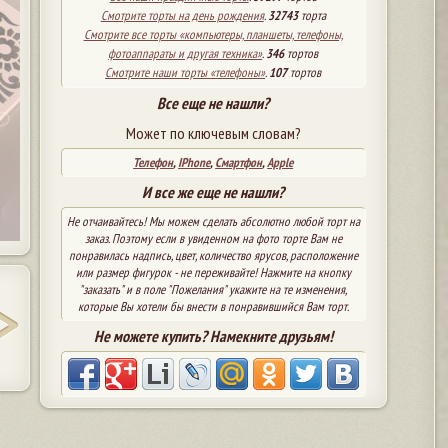
Смотрите торты на день рождения
.
32743
торта
Смотрите все торты «компьютеры, планшеты, телефоны,
фотоаппараты и другая техника»
.
346
тортов
Смотрите наши торты «телефоны»
.
107
тортов
Все еще не нашли?
Может по ключевым словам?
Телефон
,
IPhone
,
Смартфон
,
Apple
И все же еще не нашли?
Не отчаивайтесь! Мы можем сделать абсолютно любой торт на
заказ. Поэтому если в увиденном на фото торте Вам не
понравилась надпись, цвет, количество ярусов, расположение
или размер фигурок - не переживайте! Нажмите на кнопку
"заказать" и в поле "Пожелания" укажите на те изменения,
которые Вы хотели бы внести в понравившийся Вам торт.
Не можете купить? Намекните друзьям!