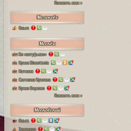
Показать всех »
Молоково
Ольга
1
Москва
Кп «алтуфьево»
4579
Ирина Biscotteria
378
Наталия
307
Светлана Иринина
222
Ирина Внуково
297
Показать всех »
Московский
Ольга
74
Элеонора
28