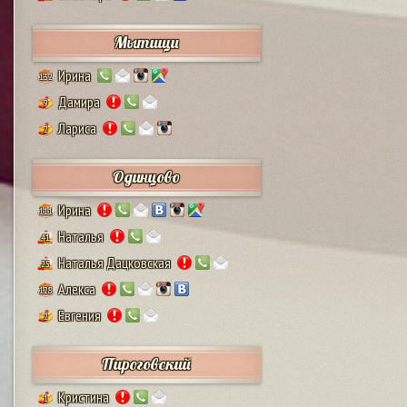
Мытищи
Ирина
132
Дамира
9
Лариса
2
Одинцово
Ирина
111
Наталья
41
Наталья Дацковская
25
Алекса
128
Евгения
2
Пироговский
Кристина
1