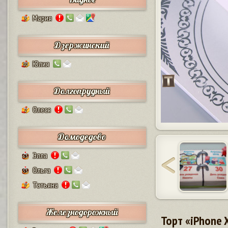
Мария
5
Дзержинский
Юлия
10
Долгопрудный
Олеся
2
Домодедово
Элла
63
Ольга
55
Татьяна
7
Железнодорожный
Торт «iPhone 