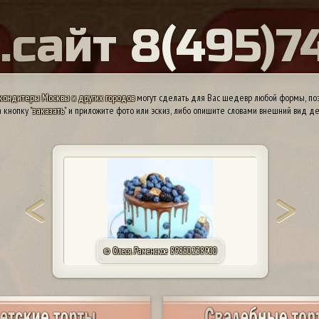
Ы
.
с
а
й
т
8
(
4
9
5
)
7
кондитеры Москвы и других городов
могут сделать для Вас шедевр любой формы, поэ
 кнопку "
заказать
" и приложите фото или эскиз, либо опишите словами внешний вид де
© КП «Алтуфьево». Москва 84957440165