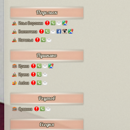
Подольск
Илья Воронин
37
Валентина
14
Наталья
13
Пушкино
Ирина
125
Ирина
12
Алёна
4
Реутов
Сусанна
110
Сходня