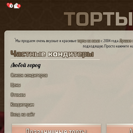
0
0
Т
О
Р
Т
*
Мы продаем очень вкусные и красивые
торты на заказ
с 2004 года.
Лучшие 
подходящую. Просто нажмите на
Ч
а
с
т
н
ы
е
к
о
н
д
и
т
е
р
ы
Любой город
Список кондитеров
Цены
Отзывы
Кондитерам
Вход на сайт