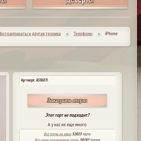
фотоаппараты и другая техника
Телефоны
iPhone
Артикул: A58659.
Заказать торт
Этот торт не подходит?
А у нас их еще много
Все торты на заказ
.
52023
торта
Все наши праздничные торты
.
39297
тортов