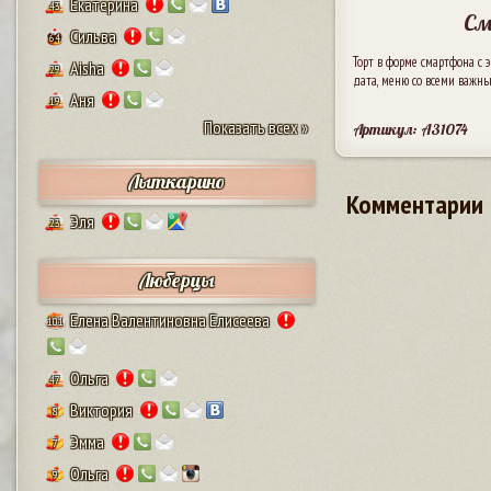
Екатерина
43
См
Сильва
64
Торт в форме смартфона с э
Aisha
29
дата, меню со всеми важн
Аня
19
Показать всех »
Артикул: A31074
Лыткарино
Комментарии
Эля
23
Люберцы
Елена Валентиновна Елисеева
101
Ольга
47
Виктория
8
Эмма
7
Ольга
9