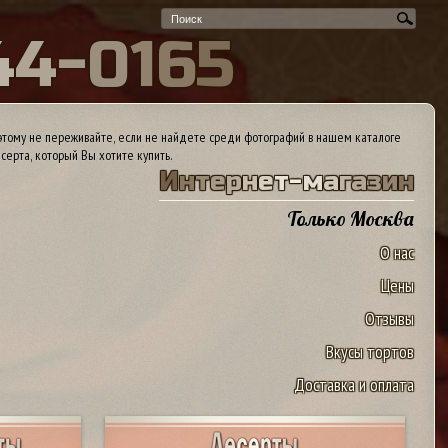
4
4
-
0
1
6
5
тому не переживайте, если не найдете среди фотографий в нашем каталоге
серта, который Вы хотите купить.
И
н
т
е
р
н
е
т
-
м
а
г
а
з
и
н
Только Москва
О нас
Цены
Отзывы
Вкусы тортов
Доставка и оплата