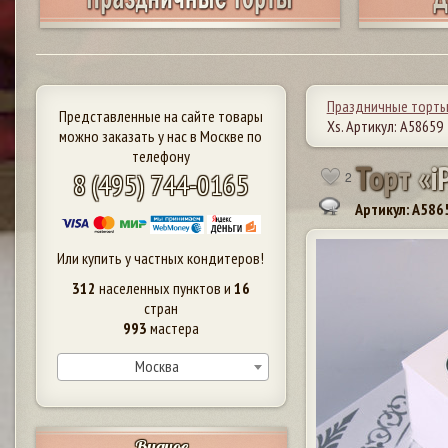
Праздничные торт
Представленные на сайте товары
Xs. Артикул: А58659
можно заказать у нас в Москве по
телефону
Т
о
р
т
«
i
8 (495) 744-0165
2
Артикул: A586
Или купить у частных кондитеров!
312
населенных пунктов и
16
стран
993
мастера
Москва
Видное