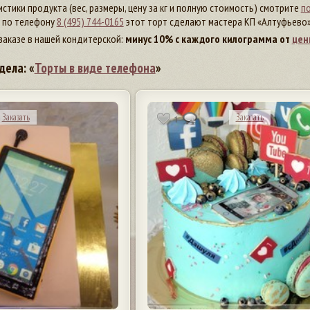
стики продукта (вес, размеры, цену за кг и полную стоимость) смотрите
по
т по телефону
8 (495) 744-0165
этот торт сделают мастера КП «Алтуфьево»
заказе в нашей кондитерской:
минус 10% с каждого килограмма от
цен
дела: «
Торты в виде телефона
»
Заказать
Заказать
1