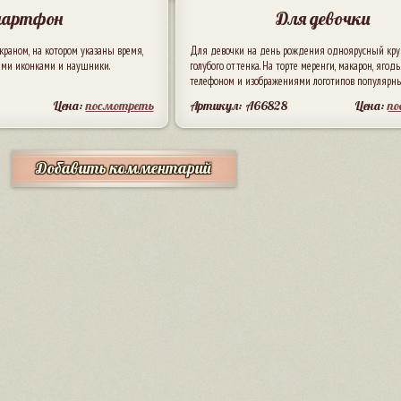
артфон
Для девочки
краном, на котором указаны время,
Для девочки на день рождения одноярусный кру
ыми иконками и наушники.
голубого оттенка. На торте меренги, макарон, ягод
телефоном и изображениями логотипов популярных
Цена:
посмотреть
Артикул: A66828
Цена:
п
Добавить комментарий