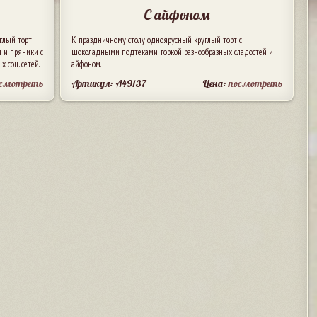
С айфоном
глый торт
К праздничному столу одноярусный круглый торт с
ы и пряники с
шоколадными подтеками, горкой разнообразных сладостей и
 соц. сетей.
айфоном.
осмотреть
Артикул: A49137
Цена:
посмотреть