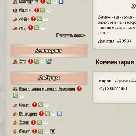
Екатерина
43
Д
Сильва
64
Девушке на день рождени
Aisha
29
розового оттенка, на котор
Аня
пряничные цифры в зависим
19
именем.
Показать всех »
Артикул: A49934
Лыткарино
Комментарии
Эля
23
Люберцы
мирон
13 февраля 2020
круто выглядит
Елена Валентиновна Елисеева
101
Ольга
47
Виктория
8
Эмма
7
Ольга
9