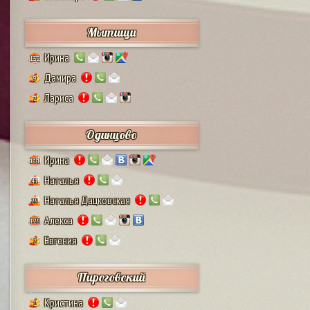
Мытищи
Ирина
132
Дамира
9
Лариса
2
Одинцово
Ирина
111
Наталья
41
Наталья Дацковская
25
Алекса
128
Евгения
2
Пироговский
Кристина
1