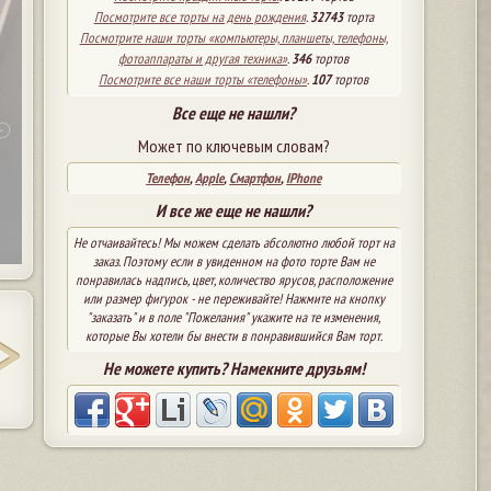
Посмотрите все торты на день рождения
.
32743
торта
Посмотрите наши торты «компьютеры, планшеты, телефоны,
фотоаппараты и другая техника»
.
346
тортов
Посмотрите все наши торты «телефоны»
.
107
тортов
Все еще не нашли?
Может по ключевым словам?
Телефон
,
Apple
,
Смартфон
,
IPhone
И все же еще не нашли?
Не отчаивайтесь! Мы можем сделать абсолютно любой торт на
заказ. Поэтому если в увиденном на фото торте Вам не
понравилась надпись, цвет, количество ярусов, расположение
или размер фигурок - не переживайте! Нажмите на кнопку
"заказать" и в поле "Пожелания" укажите на те изменения,
которые Вы хотели бы внести в понравившийся Вам торт.
Не можете купить? Намекните друзьям!