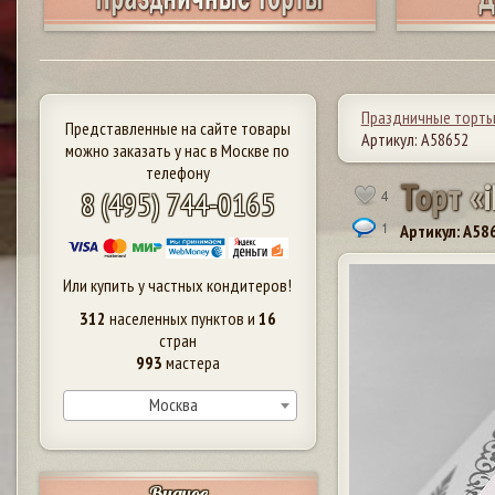
Праздничные торт
Представленные на сайте товары
Артикул: А58652
можно заказать у нас в Москве по
телефону
Т
о
р
т
«
i
8 (495) 744-0165
4
1
Артикул: A58
Или купить у частных кондитеров!
312
населенных пунктов и
16
стран
993
мастера
Москва
Видное