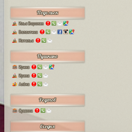
Подольск
Илья Воронин
37
Валентина
14
Наталья
13
Пушкино
Ирина
125
Ирина
12
Алёна
4
Реутов
Сусанна
110
Сходня