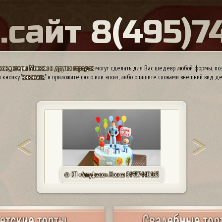
Ы
.
с
а
й
т
8
(
4
9
5
)
7
кондитеры Москвы и других городов
могут сделать для Вас шедевр любой формы, поэ
 кнопку "
заказать
" и приложите фото или эскиз, либо опишите словами внешний вид де
© КП «Алтуфьево». Москва 84957440165