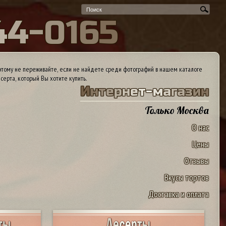
4
4
-
0
1
6
5
тому не переживайте, если не найдете среди фотографий в нашем каталоге
серта, который Вы хотите купить.
И
н
т
е
р
н
е
т
-
м
а
г
а
з
и
н
Только Москва
О нас
Цены
Отзывы
Вкусы тортов
Доставка и оплата