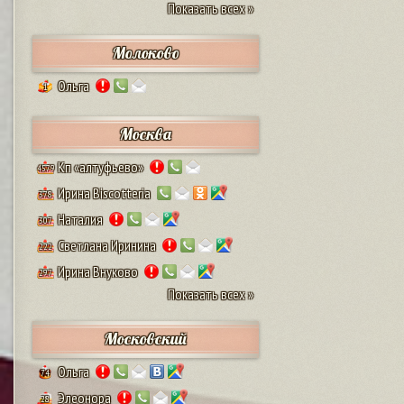
Показать всех »
Молоково
Ольга
1
Москва
Кп «алтуфьево»
4579
Ирина Biscotteria
378
Наталия
307
Светлана Иринина
222
Ирина Внуково
297
Показать всех »
Московский
Ольга
74
Элеонора
28