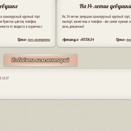
евушке
На 14-летие девушк
я одноярусный круглый торт
На 14-летие девушки одноярусный круглый торт, 
ом букетик цветов, телефон,
паспорт, косметика и телефон - все самое нужное 
ости от возраста и сердечко с
день рождения!
Цена:
посмотреть
Артикул: A55834
Цена:
п
Добавить комментарий
, 11:23