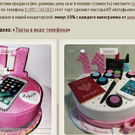
стики продукта (вес, размеры, цену за кг и полную стоимость) смотрите
по
т по телефону
8 (495) 744-0165
этот торт сделают мастера КП «Алтуфьево»
заказе в нашей кондитерской:
минус 10% с каждого килограмма от
цен
дела: «
Торты в виде телефона
»
Заказать
Заказать
7