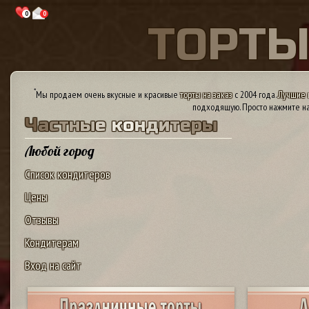
0
0
Т
О
Р
Т
*
Мы продаем очень вкусные и красивые
торты на заказ
с 2004 года.
Лучшие 
подходящую. Просто нажмите на
Ч
а
с
т
н
ы
е
к
о
н
д
и
т
е
р
ы
Любой город
Список кондитеров
Цены
Отзывы
Кондитерам
Вход на сайт