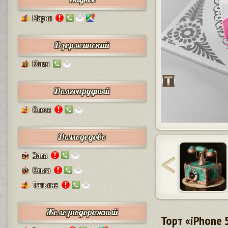
Мария
5
Дзержинский
Юлия
10
Долгопрудный
Олеся
2
Домодедово
Элла
63
Ольга
55
Татьяна
7
Железнодорожный
Торт «iPhone 