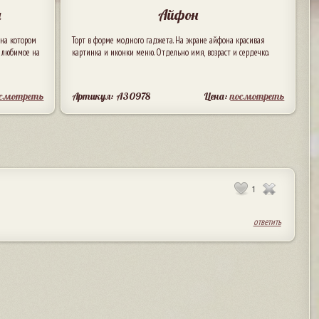
и
Айфон
на котором
Торт в форме модного гаджета. На экране айфона красивая
и любимое на
картинка и иконки меню. Отдельно имя, возраст и сердечко.
осмотреть
Артикул: A30978
Цена:
посмотреть
1
ответить