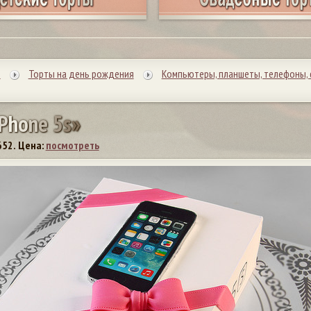
ы
Торты на день рождения
Компьютеры, планшеты, телефоны, 
P
h
o
n
e
5
s
»
652.
Цена:
посмотреть