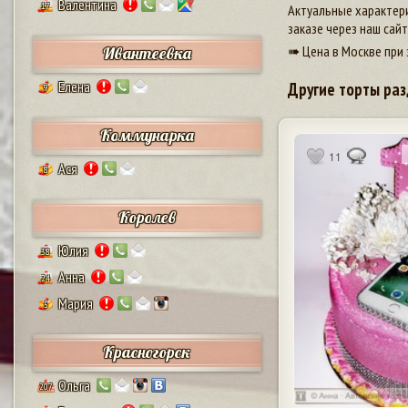
Валентина
17
Актуальные характери
заказе через наш сай
➠ Цена в Москве при 
Ивантеевка
Елена
Другие торты раз
9
Коммунарка
11
Ася
8
Королев
Юлия
38
Анна
24
Мария
5
Красногорск
Ольга
207