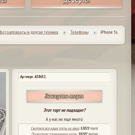
фотоаппараты и другая техника
Телефоны
iPhone 5s.
Артикул: A58652.
Заказать торт
Этот торт не подходит?
А у нас их еще много
Смотрите все наши торты на заказ
.
52023
торта
Посмотрите праздничные торты
.
39297
тортов