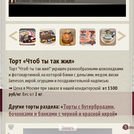
Торт «Чтоб ты так жил»
Торт "Чтоб ты так жил!" украшен разнообразными шоколадками
и фотокартинкой, на которой банки с деньгами, медом, виски
Jameson, икрой, огурцами и поздравительной надписью.
➠ Цена в Москве при заказе в нашей кондитерской:
от
1300
руб/кг
. Вес от
2 кг
.
Другие торты раздела: «
Торты с бутербродами,
бочонками и банками с черной и красной икрой
»
посмо
Заказать