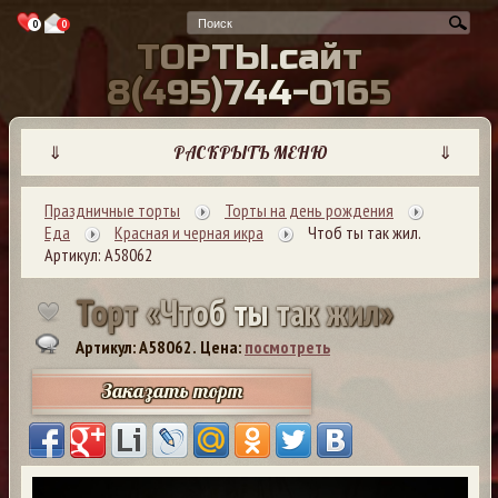
0
0
Т
О
Р
Т
Ы
.
с
а
й
т
8
(
4
9
5
)
7
4
4
-
0
1
6
5
⇓
РАСКРЫТЬ МЕНЮ
⇓
Праздничные торты
Торты на день рождения
Еда
Красная и черная икра
Чтоб ты так жил.
Артикул: А58062
Т
о
р
т
«
Ч
т
о
б
т
ы
т
а
к
ж
и
л
»
Артикул: A58062.
Цена:
посмотреть
Заказать торт