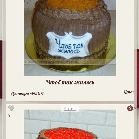
Чтоб так жилось
Цена:
Артикул: A45071
посмо
Заказать
0