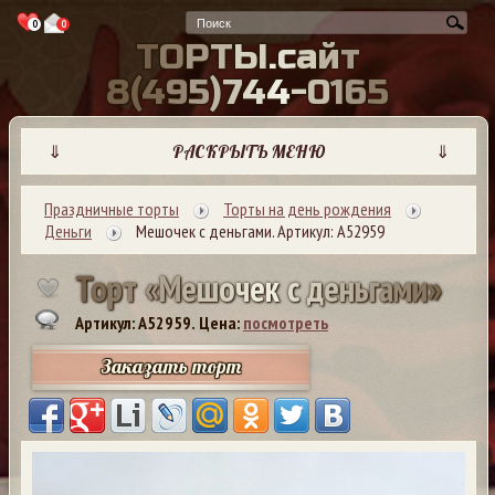
0
0
Т
О
Р
Т
Ы
.
с
а
й
т
8
(
4
9
5
)
7
4
4
-
0
1
6
5
⇓
РАСКРЫТЬ МЕНЮ
⇓
Праздничные торты
Торты на день рождения
Деньги
Мешочек с деньгами. Артикул: А52959
Т
о
р
т
«
М
е
ш
о
ч
е
к
с
д
е
н
ь
г
а
м
и
»
Артикул: A52959.
Цена:
посмотреть
Заказать торт