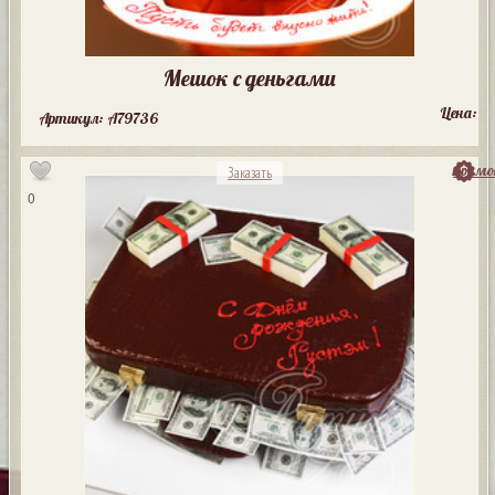
Мешок с деньгами
Цена:
Артикул: A79736
посмо
Заказать
0