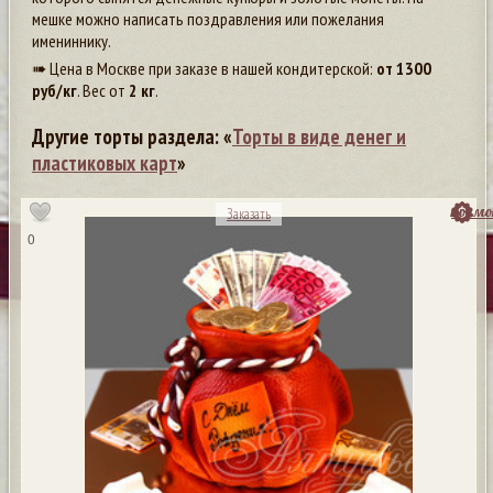
мешке можно написать поздравления или пожелания
имениннику.
➠ Цена в Москве при заказе в нашей кондитерской:
от
1300
руб/кг
. Вес от
2 кг
.
Другие торты раздела: «
Торты в виде денег и
пластиковых карт
»
посмо
Заказать
0