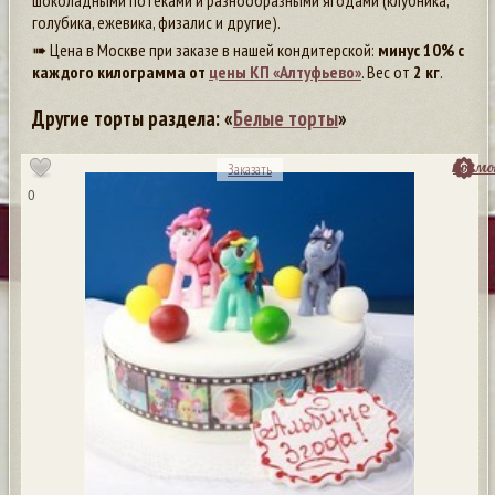
шоколадными потеками и разнообразными ягодами (клубника,
голубика, ежевика, физалис и другие).
➠ Цена в Москве при заказе в нашей кондитерской:
минус 10% с
каждого килограмма от
цены КП «Алтуфьево»
. Вес от
2 кг
.
Другие торты раздела: «
Белые торты
»
посмо
Заказать
0