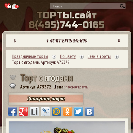
0
0
Т
О
Р
Т
Ы
.
с
а
й
т
8
(
4
9
5
)
7
4
4
-
0
1
6
5
⇓
РАСКРЫТЬ МЕНЮ
⇓
Праздничные торты
По цвету
Белые торты
Торт с ягодами. Артикул: А75372
Т
о
р
т
с
я
г
о
д
а
м
и
Артикул: A75372.
Цена:
посмотреть
Заказать торт