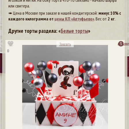
иголкой и нитки. На боку торта что-то связано - начало шарфа
или свитера.
➠ Цена в Москве при заказе в нашей кондитерской:
минус 10% с
каждого килограмма от
цены КП «Алтуфьево»
. Вес от
2 кг
.
Другие торты раздела: «
Белые торты
»
посмо
Заказать
0