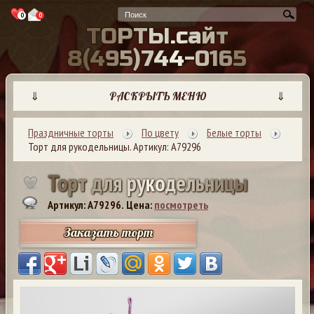
0
0
Т
О
Р
Т
Ы
.
с
а
й
т
8
(
4
9
5
)
7
4
4
-
0
1
6
5
⇓
РАСКРЫТЬ МЕНЮ
⇓
Праздничные торты
По цвету
Белые торты
Торт для рукодельницы. Артикул: А79296
Т
о
р
т
д
л
я
р
у
к
о
д
е
л
ь
н
и
ц
ы
Артикул: A79296.
Цена:
посмотреть
Заказать торт