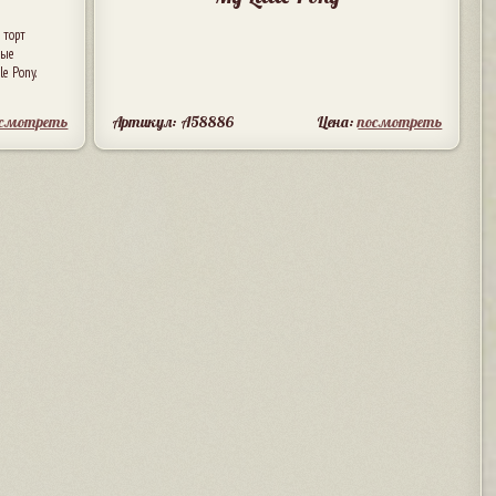
 торт
ные
e Pony.
осмотреть
Артикул: A58886
Цена:
посмотреть