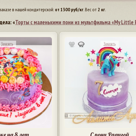
заказе в нашей кондитерской:
от
1300
руб/кг
. Вес от
2 кг
.
дела: «
Торты с маленькими пони из мультфильма «My Little 
Заказать
Заказать
ке на 8 лет
С пони Радугой