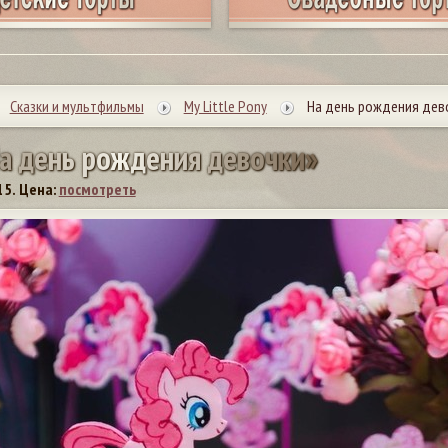
Сказки и мультфильмы
My Little Pony
На день рождения дево
а
д
е
н
ь
р
о
ж
д
е
н
и
я
д
е
в
о
ч
к
и
»
15.
Цена:
посмотреть