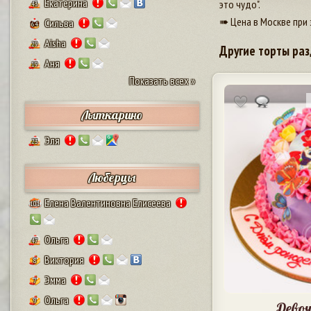
Екатерина
это чудо".
43
➠ Цена в Москве при 
Сильва
64
Aisha
29
Другие торты раз
Аня
19
Показать всех »
Лыткарино
Эля
23
Люберцы
Елена Валентиновна Елисеева
101
Ольга
47
Виктория
8
Эмма
7
Ольга
9
Девоч