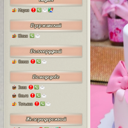
Мария
5
Дзержинский
Юлия
10
Долгопрудный
Олеся
2
Домодедово
Элла
63
Ольга
55
Татьяна
7
Железнодорожный