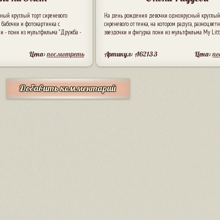
сный круглый торт сиреневого
На день рождения девочки одноярусный круглый
, бабочки и фотокартинка с
сиреневого оттенка, на котором радуга, разноцвет
 - пони из мультфильма "Дружба -
звездочки и фигурка пони из мультфильма My Littl
Цена:
посмотреть
Артикул: A62133
Цена:
п
Добавить комментарий