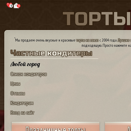
0
0
Т
О
Р
Т
*
Мы продаем очень вкусные и красивые
торты на заказ
с 2004 года.
Лучшие 
подходящую. Просто нажмите на
Ч
а
с
т
н
ы
е
к
о
н
д
и
т
е
р
ы
Любой город
Список кондитеров
Цены
Отзывы
Кондитерам
Вход на сайт