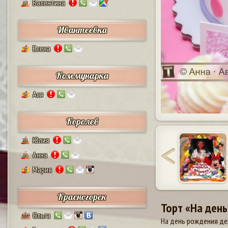
Валентина
17
Ивантеевка
Елена
9
Коммунарка
Ася
8
Королев
Юлия
38
Анна
24
Мария
5
Красногорск
Торт «На ден
Ольга
207
На день рождения дев