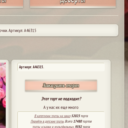
чки. Артикул: А46315
Артикул: A46315.
Заказать торт
Этот торт не подходит?
А у нас их еще много
В категории торты на заказ
52023
торта
Перейти в детские торты
. Всего
17480
тортов
торты «сказки и мультфильмы»
.
9592
торта