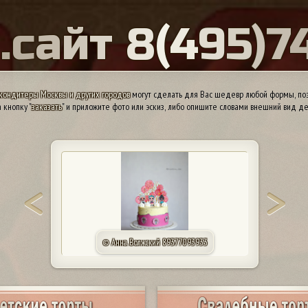
Ы
.
с
а
й
т
8
(
4
9
5
)
7
кондитеры Москвы и других городов
могут сделать для Вас шедевр любой формы, поэ
 кнопку "
заказать
" и приложите фото или эскиз, либо опишите словами внешний вид де
© Татьяна. Саратов 79173157019