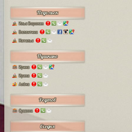
Подольск
Илья Воронин
37
Валентина
14
Наталья
13
Пушкино
Ирина
125
Ирина
12
Алёна
4
Реутов
Сусанна
110
Сходня