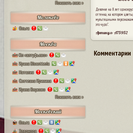
Показать всех »
Девочке на 8 лет однояру
оттенка, на котором цветы
Молоково
мультяшными персонажами
это чудо".
Ольга
1
Артикул: A75952
Москва
Комментарии
Кп «алтуфьево»
4579
Ирина Biscotteria
378
Наталия
307
Светлана Иринина
222
Ирина Внуково
297
Показать всех »
Московский
Ольга
74
Элеонора
28