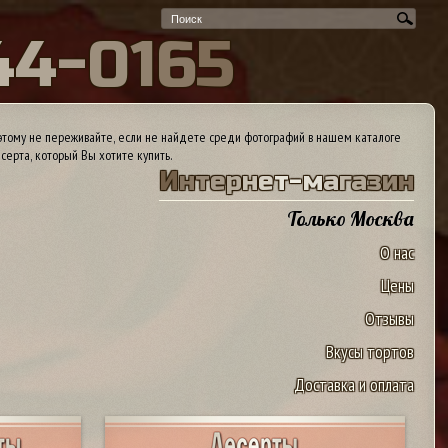
4
4
-
0
1
6
5
тому не переживайте, если не найдете среди фотографий в нашем каталоге
серта, который Вы хотите купить.
И
н
т
е
р
н
е
т
-
м
а
г
а
з
и
н
Только Москва
О нас
Цены
Отзывы
Вкусы тортов
Доставка и оплата