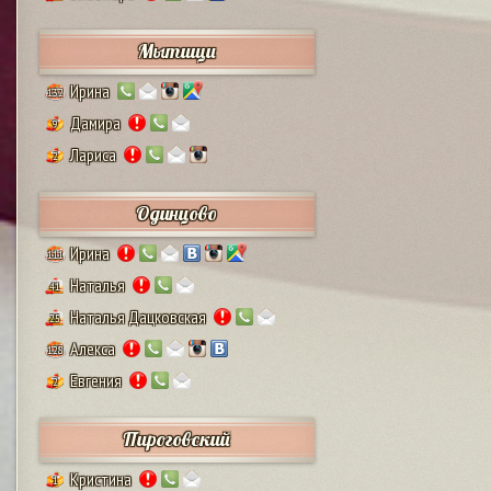
Мытищи
Ирина
132
Дамира
9
Лариса
2
Одинцово
Ирина
111
Наталья
41
Наталья Дацковская
25
Алекса
128
Евгения
2
Пироговский
Кристина
1