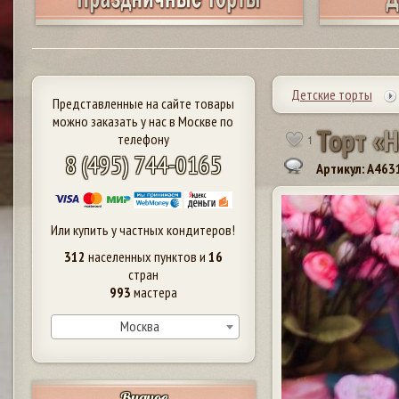
Детские торты
Представленные на сайте товары
можно заказать у нас в Москве по
Т
о
р
т
«
Н
телефону
1
8 (495) 744-0165
Артикул: A463
Или купить у частных кондитеров!
312
населенных пунктов и
16
стран
993
мастера
Москва
Видное