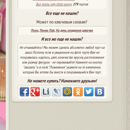
Все торты «my little pony»
.
279
тортов
Все еще не нашли?
Может по ключевым словам?
Пони
,
Пинки Пай
,
На день рождения девочки
И все же еще не нашли?
Не отчаивайтесь! Мы можем сделать абсолютно любой торт на
заказ. Поэтому если в увиденном на фото торте Вам не
понравилась надпись, цвет, количество ярусов, расположение
или размер фигурок - не переживайте! Нажмите на кнопку
"заказать" и в поле "Пожелания" укажите на те изменения,
которые Вы хотели бы внести в понравившийся Вам торт.
Не можете купить? Намекните друзьям!