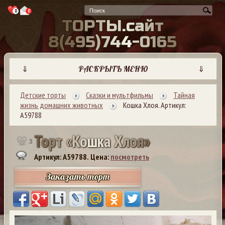
0
0
Т
О
Р
Т
Ы
.
с
а
й
т
8
(
4
9
5
)
7
4
4
-
0
1
6
5
⇓
РАСКРЫТЬ МЕНЮ
⇓
Детские торты
Сказки и мультфильмы
Тайная
жизнь домашних животных
Кошка Хлоя. Артикул:
А59788
Т
о
р
т
«
К
о
ш
к
а
Х
л
о
я
»
3
Артикул: A59788.
Цена:
посмотреть
Заказать торт