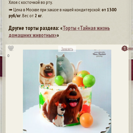
Хлоя с косточкой во рту.
➠ Цена в Москве при заказе в нашей кондитерской:
от
1300
руб/кг
. Вес от
2 кг
.
Другие торты раздела: «
Торты «Тайная жизнь
домашних животных»
»
посмо
Заказать
0