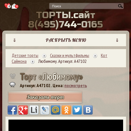
0
0
Т
О
Р
Т
Ы
.
с
а
й
т
8
(
4
9
5
)
7
4
4
-
0
1
6
5
⇓
РАСКРЫТЬ МЕНЮ
⇓
Детские торты
Сказки и мультфильмы
Кот
Саймона
Любимому. Артикул: А47102
Т
о
р
т
«
Л
ю
б
и
м
о
м
у
»
Артикул: A47102.
Цена:
посмотреть
Заказать торт