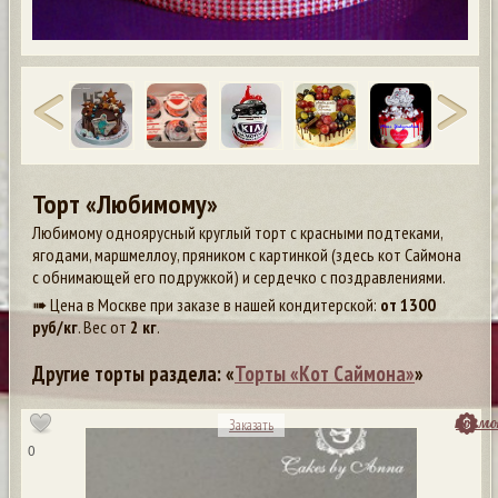
Торт «Любимому»
Любимому одноярусный круглый торт с красными подтеками,
ягодами, маршмеллоу, пряником с картинкой (здесь кот Саймона
с обнимающей его подружкой) и сердечко с поздравлениями.
➠ Цена в Москве при заказе в нашей кондитерской:
от
1300
руб/кг
. Вес от
2 кг
.
Другие торты раздела: «
Торты «Кот Саймона»
»
посмо
Заказать
0