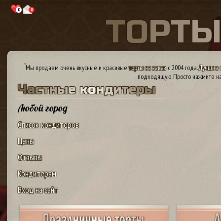
0
0
Т
О
Р
Т
*
Мы продаем очень вкусные и красивые
торты на заказ
с 2004 года.
Лучшие 
подходящую. Просто нажмите на
Ч
а
с
т
н
ы
е
к
о
н
д
и
т
е
р
ы
Любой город
Список кондитеров
Цены
Отзывы
Кондитерам
Вход на сайт