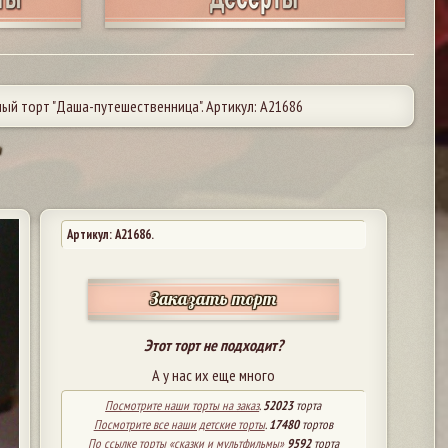
ый торт "Даша-путешественница". Артикул: А21686
"
Артикул: A21686.
Заказать торт
Этот торт не подходит?
А у нас их еще много
Посмотрите наши торты на заказ
.
52023
торта
Посмотрите все наши детские торты
.
17480
тортов
По ссылке торты «сказки и мультфильмы»
9592
торта