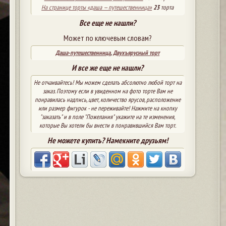
На странице торты «даша — путешественница»
23
торта
Все еще не нашли?
Может по ключевым словам?
Даша-путешественница
,
Двухъярусный торт
И все же еще не нашли?
Не отчаивайтесь! Мы можем сделать абсолютно любой торт на
заказ. Поэтому если в увиденном на фото торте Вам не
понравилась надпись, цвет, количество ярусов, расположение
или размер фигурок - не переживайте! Нажмите на кнопку
"заказать" и в поле "Пожелания" укажите на те изменения,
которые Вы хотели бы внести в понравившийся Вам торт.
Не можете купить? Намекните друзьям!