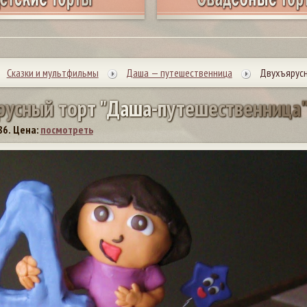
Сказки и мультфильмы
Даша — путешественница
Двухъярусн
р
у
с
н
ы
й
т
о
р
т
"
Д
а
ш
а
-
п
у
т
е
ш
е
с
т
в
е
н
н
и
ц
а
86.
Цена:
посмотреть