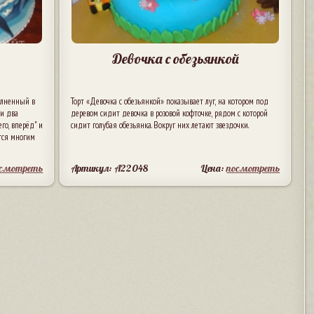
Девочка с обезьянкой
олненный в
Торт «Девочка с обезьянкой» показывает луг, на котором под
и два
деревом сидит девочка в розовой кофточке, рядом с которой
го, вперёд" и
сидит голубая обезьянка. Вокруг них летают звездочки.
тся многим
осмотреть
Артикул: A22048
Цена:
посмотреть