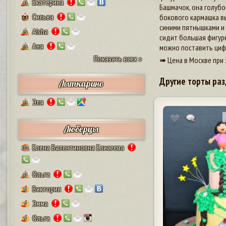
Екатерина
43
Башмачок, она голубо
Сильва
бокового кармашка вы
64
синими пятнышками и 
Aisha
29
сидит большая фигурк
Аня
можно поставить циф
19
Показать всех »
➠ Цена в Москве при 
Другие торты раз
Лыткарино
Эля
23
Люберцы
Елена Валентиновна Елисеева
101
Ольга
47
Виктория
8
Эмма
7
Ольга
9