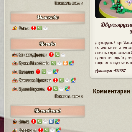
Показать всех »
Молоково
Двухъярусн
Ольга
1
Двухъярусный торт "Даша
Москва
лианами, так же на нём фи
известных мультфильмов. 
Кп «алтуфьево»
4579
путешественницы" и Диего 
Ирина Biscotteria
придётся по вкусу как маль
378
Артикул: A21687
Наталия
307
Светлана Иринина
222
Ирина Внуково
Комментарии
297
Показать всех »
Московский
Ольга
74
Элеонора
28