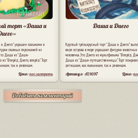
ый торт «Даша и
Даша и Диего
Диего»
 и Диего" украшен пальмами и
Круглый трёхъярусный торт "Даша и Диего" вып
гурки главных персонажей из
виде острова в море украшают фигурки животных 
Это Даша из "Даши-
человечка. Это Диего из мультфильма "Вперёд, Дие
из "Вперёд, Диего, вперёд". Торт
Даша из "Даши-путешественницы". Торт понрави
чикам, так и девочкам.
детишкам, как мальчикам, так и девочкам.
Цена:
посмотреть
Артикул: A21697
Цена:
п
Добавить комментарий