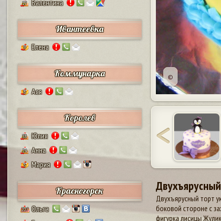
Валентина
17
Ивантеевка
Елена
9
Коммунарка
©
Ася
8
Королев
Юлия
38
Анна
24
Мария
5
Двухъярусный
Красногорск
Двухъярусный торт ук
боковой стороне с за
Ольга
207
фигурка лисицы Жулик