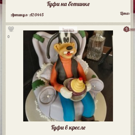
Гуфи на ботинке
Цена:
Артикул: A20445
посмо
Заказать
0
Гуфи в кресле