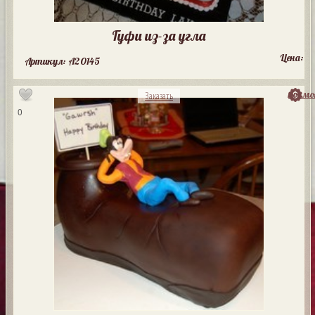
Гуфи из-за угла
Цена:
Артикул: A20145
посмо
Заказать
0