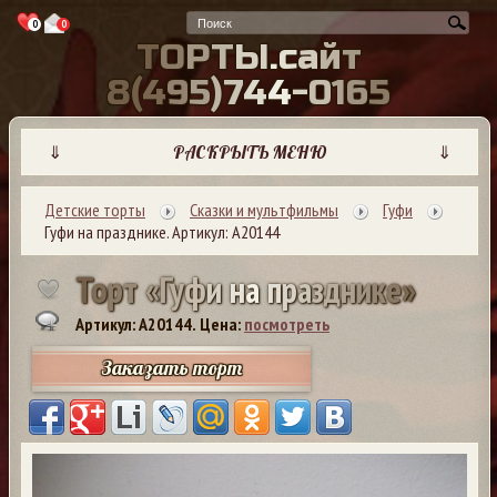
0
0
Т
О
Р
Т
Ы
.
с
а
й
т
8
(
4
9
5
)
7
4
4
-
0
1
6
5
⇓
РАСКРЫТЬ МЕНЮ
⇓
Детские торты
Сказки и мультфильмы
Гуфи
Гуфи на празднике. Артикул: А20144
Т
о
р
т
«
Г
у
ф
и
н
а
п
р
а
з
д
н
и
к
е
»
Артикул: A20144.
Цена:
посмотреть
Заказать торт