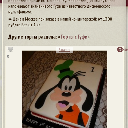
маленьким черным носом наверху. Маленькие детали ну очень
напоминают знаменитого Гуфи из известного диснеевского
мультфильма.
➠ Цена в Москве при заказе в нашей кондитерской:
от
1300
руб/кг
. Вес от
2 кг
.
Другие торты раздела: «
Торты с Гуфи
»
посмо
Заказать
0