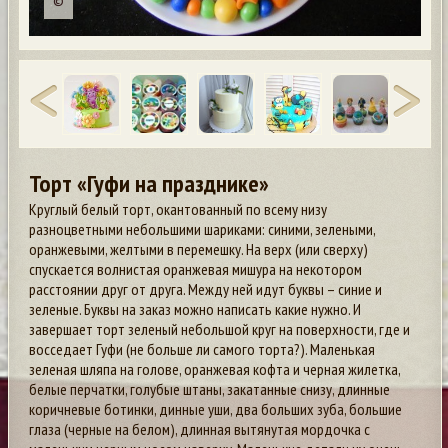
Торт «Гуфи на празднике»
Круглый белый торт, окантованный по всему низу
разноцветными небольшими шариками: синими, зелеными,
оранжевыми, желтыми в перемешку. На верх (или сверху)
спускается волнистая оранжевая мишура на некотором
расстоянии друг от друга. Между ней идут буквы – синие и
зеленые. Буквы на заказ можно написать какие нужно. И
завершает торт зеленый небольшой круг на поверхности, где и
восседает Гуфи (не больше ли самого торта?). Маленькая
зеленая шляпа на голове, оранжевая кофта и черная жилетка,
белые перчатки, голубые штаны, закатанные снизу, длинные
коричневые ботинки, динные уши, два больших зуба, большие
глаза (черные на белом), длинная вытянутая мордочка с