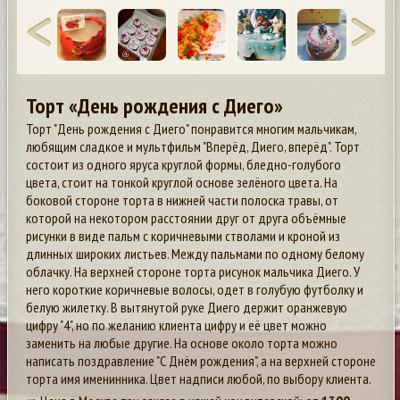
Торт «День рождения с Диего»
Торт "День рождения с Диего" понравится многим мальчикам,
любящим сладкое и мультфильм "Вперёд, Диего, вперёд". Торт
состоит из одного яруса круглой формы, бледно-голубого
цвета, стоит на тонкой круглой основе зелёного цвета. На
боковой стороне торта в нижней части полоска травы, от
которой на некотором расстоянии друг от друга объёмные
рисунки в виде пальм с коричневыми стволами и кроной из
длинных широких листьев. Между пальмами по одному белому
облачку. На верхней стороне торта рисунок мальчика Диего. У
него короткие коричневые волосы, одет в голубую футболку и
белую жилетку. В вытянутой руке Диего держит оранжевую
цифру "4", но по желанию клиента цифру и её цвет можно
заменить на любые другие. На основе около торта можно
написать поздравление "С Днём рождения", а на верхней стороне
торта имя именинника. Цвет надписи любой, по выбору клиента.