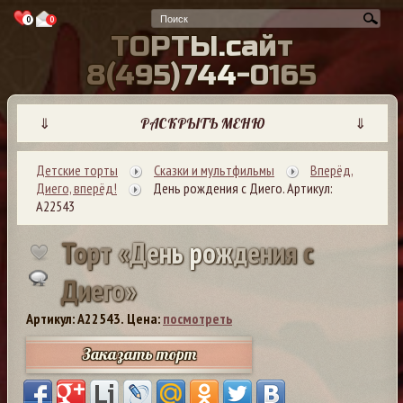
0
0
Т
О
Р
Т
Ы
.
с
а
й
т
8
(
4
9
5
)
7
4
4
-
0
1
6
5
⇓
РАСКРЫТЬ МЕНЮ
⇓
Детские торты
Сказки и мультфильмы
Вперёд,
Диего, вперёд!
День рождения с Диего. Артикул:
А22543
Т
о
р
т
«
Д
е
н
ь
р
о
ж
д
е
н
и
я
с
Д
и
е
г
о
»
Артикул: A22543.
Цена:
посмотреть
Заказать торт