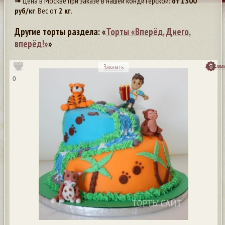
➠ Цена в Москве при заказе в нашей кондитерской:
от
1300
руб/кг
. Вес от
2 кг
.
Другие торты раздела: «
Торты «Вперёд, Диего,
вперёд!»
»
посмо
Заказать
0