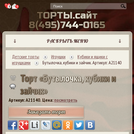
0
0
Т
О
Р
Т
Ы
.
с
а
й
т
8
(
4
9
5
)
7
4
4
-
0
1
6
5
⇓
РАСКРЫТЬ МЕНЮ
⇓
Детские торты
Игрушки
Кубики и ящики с
игрушками
Бутылочка, кубики и зайчик. Артикул: А21140
Т
о
р
т
«
Б
у
т
ы
л
о
ч
к
а
,
к
у
б
и
к
и
и
з
а
й
ч
и
к
»
Артикул: A21140.
Цена:
посмотреть
Заказать торт