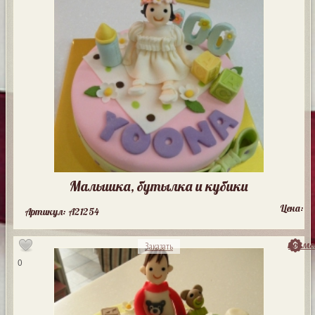
Малышка, бутылка и кубики
Цена:
Артикул: A21254
посмо
Заказать
0