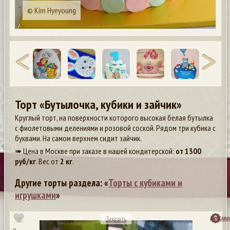
© Kim Hyeyoung
Торт «Бутылочка, кубики и зайчик»
Круглый торт, на поверхности которого высокая белая бутылка
с фиолетовыми делениями и розовой соской. Рядом три кубика с
буквами. На самом верхнем сидит зайчик.
➠ Цена в Москве при заказе в нашей кондитерской:
от
1300
руб/кг
. Вес от
2 кг
.
Другие торты раздела: «
Торты с кубиками и
игрушками
»
посмо
Заказать