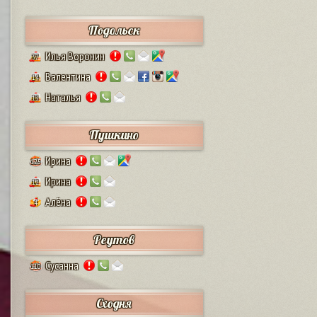
Подольск
Илья Воронин
37
Валентина
14
Наталья
13
Пушкино
Ирина
125
Ирина
12
Алёна
4
Реутов
Сусанна
110
Сходня