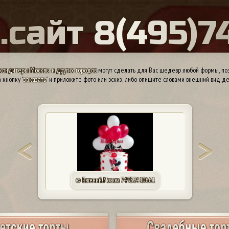
Ы
.
с
а
й
т
8
(
4
9
5
)
7
кондитеры Москвы и других городов
могут сделать для Вас шедевр любой формы, поэ
 кнопку "
заказать
" и приложите фото или эскиз, либо опишите словами внешний вид де
© КП «Алтуфьево». Москва 84957440165