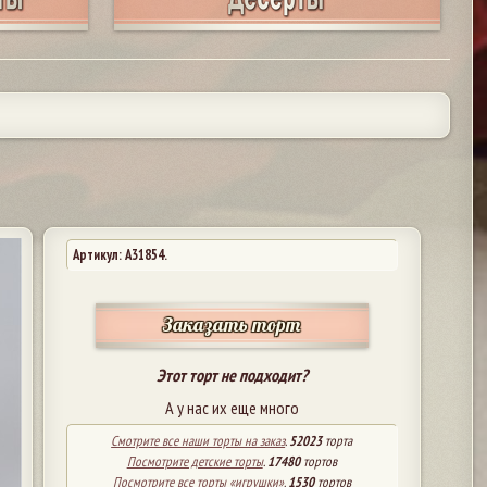
Артикул: A31854.
Заказать торт
Этот торт не подходит?
А у нас их еще много
Смотрите все наши торты на заказ
.
52023
торта
Посмотрите детские торты
.
17480
тортов
Посмотрите все торты «игрушки»
.
1530
тортов