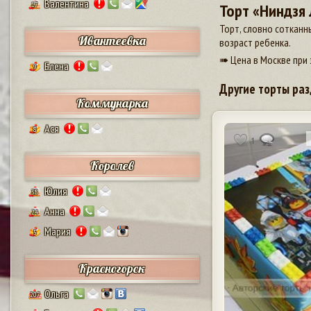
Валентина
17
Торт «Ниндзя 
Торт, словно сотканн
Ивантеевка
возраст ребенка.
➠ Цена в Москве при 
Елена
9
Другие торты раз
Коммунарка
Ася
8
1
Королев
Юлия
38
Анна
24
Мария
5
Красногорск
Ольга
207