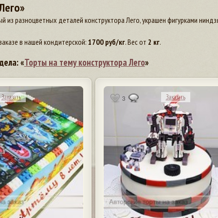
Лего»
ый из разноцветных деталей конструктора Лего, украшен фигурками ниндзя -
заказе в нашей кондитерской:
1700
руб/кг
. Вес от
2 кг
.
дела: «
Торты на тему конструктора Лего
»
Заказать
Заказать
3