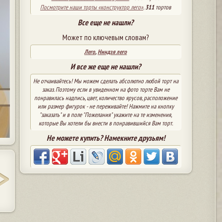
Посмотрите наши торты «конструктор лего»
.
311
тортов
Все еще не нашли?
Может по ключевым словам?
Лего
,
Ниндзя лего
И все же еще не нашли?
Не отчаивайтесь! Мы можем сделать абсолютно любой торт на
заказ. Поэтому если в увиденном на фото торте Вам не
понравилась надпись, цвет, количество ярусов, расположение
или размер фигурок - не переживайте! Нажмите на кнопку
"заказать" и в поле "Пожелания" укажите на те изменения,
которые Вы хотели бы внести в понравившийся Вам торт.
Не можете купить? Намекните друзьям!