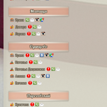
Мытищи
Ирина
132
Дамира
9
Лариса
2
Одинцово
Ирина
111
Наталья
41
Наталья Дацковская
25
Алекса
128
Евгения
2
Пироговский
Кристина
1