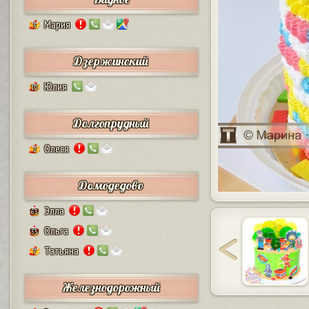
Мария
5
Дзержинский
Юлия
10
Долгопрудный
Олеся
2
Домодедово
Элла
63
Ольга
55
Татьяна
7
Железнодорожный