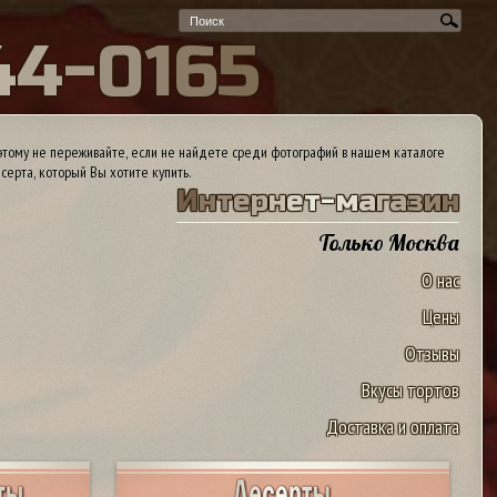
4
4
-
0
1
6
5
тому не переживайте, если не найдете среди фотографий в нашем каталоге
серта, который Вы хотите купить.
И
н
т
е
р
н
е
т
-
м
а
г
а
з
и
н
Только Москва
О нас
Цены
Отзывы
Вкусы тортов
Доставка и оплата