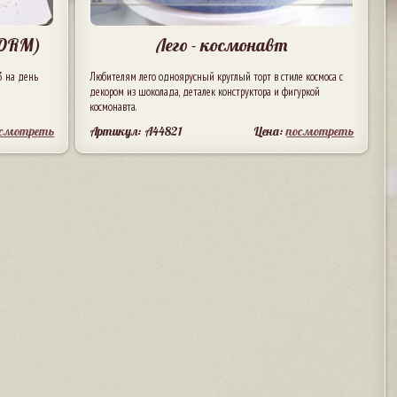
ORM)
Лего - космонавт
 на день
Любителям лего одноярусный круглый торт в стиле космоса с
декором из шоколада, деталек конструктора и фигуркой
космонавта.
осмотреть
Артикул: A44821
Цена:
посмотреть