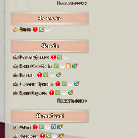
Показать всех »
Молоково
Ольга
1
Москва
Кп «алтуфьево»
4579
Ирина Biscotteria
378
Наталия
307
Светлана Иринина
222
Ирина Внуково
297
Показать всех »
Московский
Ольга
74
Элеонора
28