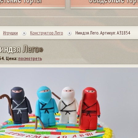
Игрушки
Конструктор Лего
Ниндзя Лего. Артикул: А31854
и
н
д
з
я
Л
е
г
о
»
54.
Цена:
посмотреть