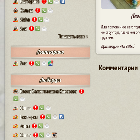
Екатерина
43
Сильва
64
Лег
Aisha
29
Для поклонников лего тор
Аня
19
конструктора, пламенем о
Показать всех »
оружием.
Артикул: A37855
Лыткарино
Эля
23
Комментарии
Люберцы
Елена Валентиновна Елисеева
101
Ольга
47
Виктория
8
Эмма
7
Ольга
9