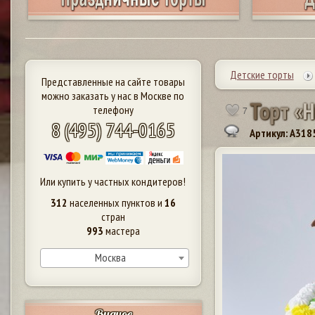
Детские торты
Представленные на сайте товары
можно заказать у нас в Москве по
Т
о
р
т
«
Н
телефону
7
8 (495) 744-0165
Артикул: A318
Или купить у частных кондитеров!
312
населенных пунктов и
16
стран
993
мастера
Москва
Видное