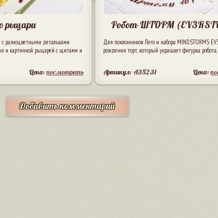
о рыцари
Робот-ШТОРМ (EV3RST
т с разноцветными детальками
Для поклонников Лего и набора MINDSTORMS EV3
гня и картинкой рыцарей с щитами и
рождения торт, который украшает фигурка робота.
Цена:
посмотреть
Артикул: A35231
Цена:
п
Добавить комментарий