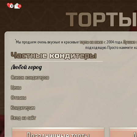
0
0
Т
О
Р
Т
*
Мы продаем очень вкусные и красивые
торты на заказ
с 2004 года.
Лучшие 
подходящую. Просто нажмите на
Ч
а
с
т
н
ы
е
к
о
н
д
и
т
е
р
ы
Любой город
Список кондитеров
Цены
Отзывы
Кондитерам
Вход на сайт