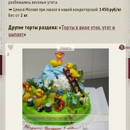
разбежались веселые утята.
➠ Цена в Москве при заказе в нашей кондитерской:
1450
руб/кг
.
Вес от
2 кг
.
Другие торты раздела: «
Торты в виде уток, утят и
цыплят
»
посмо
Заказать
2