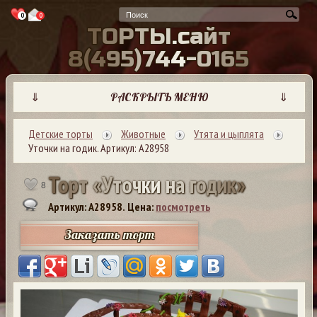
0
0
Т
О
Р
Т
Ы
.
с
а
й
т
8
(
4
9
5
)
7
4
4
-
0
1
6
5
⇓
РАСКРЫТЬ МЕНЮ
⇓
Детские торты
Животные
Утята и цыплята
Уточки на годик. Артикул: А28958
Т
о
р
т
«
У
т
о
ч
к
и
н
а
г
о
д
и
к
»
8
Артикул: A28958.
Цена:
посмотреть
Заказать торт