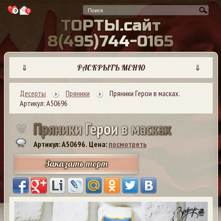
0
0
Т
О
Р
Т
Ы
.
с
а
й
т
8
(
4
9
5
)
7
4
4
-
0
1
6
5
⇓
РАСКРЫТЬ МЕНЮ
⇓
Десерты
Пряники
Пряники Герои в масках.
Артикул: А50696
П
р
я
н
и
к
и
Г
е
р
о
и
в
м
а
с
к
а
х
Артикул: A50696.
Цена:
посмотреть
Заказать торт