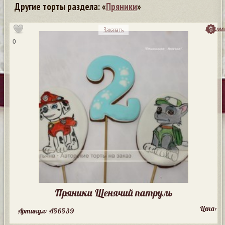
Другие торты раздела: «
Пряники
»
посмо
Заказать
0
Пряники Щенячий патруль
Цена:
Артикул: A56539