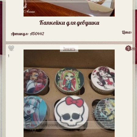
Капкейки для девушки
Цена:
Артикул: A50442
посмо
Заказать
1