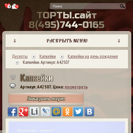
0
0
Т
О
Р
Т
Ы
.
с
а
й
т
8
(
4
9
5
)
7
4
4
-
0
1
6
5
⇓
РАСКРЫТЬ МЕНЮ
⇓
Десерты
Капкейки
Капкейки на день рождения
Капкейки. Артикул: А42507
К
а
п
к
е
й
к
и
Артикул: A42507.
Цена:
посмотреть
Заказать торт