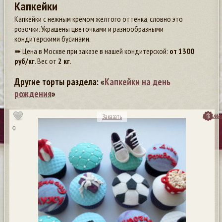
Капкейки
Капкейки с нежным кремом желтого оттенка, словно это
розочки. Украшены цветочками и разнообразными
кондитерскими бусинами.
➠ Цена в Москве при заказе в нашей кондитерской:
от
1300
руб/кг
. Вес от
2 кг
.
Другие торты раздела: «
Капкейки на день
рождения
»
посмо
Заказать
0